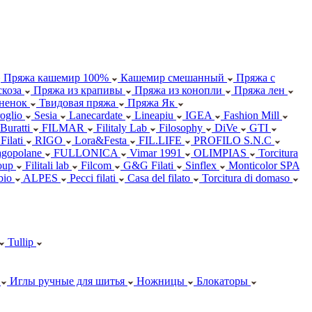
Пряжа кашемир 100%
Кашемир смешанный
Пряжа с
коза
Пряжа из крапивы
Пряжа из конопли
Пряжа лен
ненок
Твидовая пряжа
Пряжа Як
oglio
Sesia
Lanecardate
Lineapiu
IGEA
Fashion Mill
 Buratti
FILMAR
Filitaly Lab
Filosophy
DiVe
GTI
Filati
RIGO
Lora&Festa
FIL.LIFE
PROFILO S.N.C
agopolane
FULLONICA
Vimar 1991
OLIMPIAS
Torcitura
oup
Filitali lab
Filcom
G&G Filati
Sinflex
Monticolor SPA
abio
ALPES
Pecci filati
Casa del filato
Torcitura di domaso
Tullip
Иглы ручные для шитья
Ножницы
Блокаторы