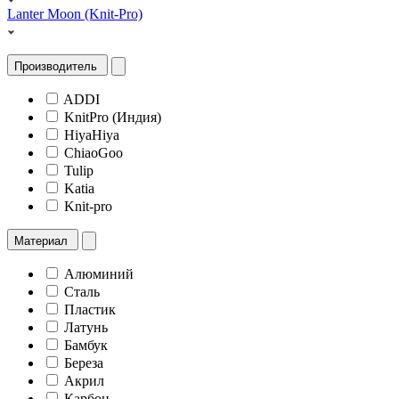
Lanter Moon (Knit-Pro)
Производитель
ADDI
KnitPro (Индия)
HiyaHiya
ChiaoGoo
Tulip
Katia
Knit-pro
Материал
Алюминий
Сталь
Пластик
Латунь
Бамбук
Береза
Акрил
Карбон