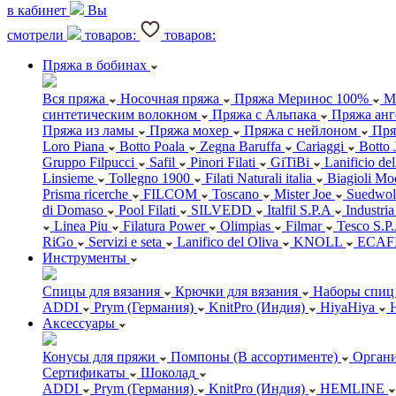
в кабинет
Вы
смотрели
товаров:
товаров:
Пряжа в бобинах
Вся пряжа
Носочная пряжа
Пряжа Меринос 100%
М
синтетическим волокном
Пряжа с Альпака
Пряжа анг
Пряжа из ламы
Пряжа мохер
Пряжа с нейлоном
Пря
Loro Piana
Botto Poala
Zegna Baruffa
Cariaggi
Botto 
Gruppo Filpucci
Safil
Pinori Filati
GiTiBi
Lanificio de
Linsieme
Tollegno 1900
Filati Naturali italia
Biagioli Mo
Prisma ricerche
FILCOM
Toscano
Mister Joe
Suedwol
di Domaso
Pool Filati
SILVEDD
Italfil S.P.A
Industria
Linea Piu
Filatura Power
Olimpias
Filmar
Tesco S.P
RiGo
Servizi e seta
Lanifico del Oliva
KNOLL
ECAF
Инструменты
Спицы для вязания
Крючки для вязания
Наборы спиц 
ADDI
Prym (Германия)
KnitPro (Индия)
HiyaHiya
Аксессуары
Конусы для пряжи
Помпоны (В ассортименте)
Органи
Сертификаты
Шоколад
ADDI
Prym (Германия)
KnitPro (Индия)
HEMLINE