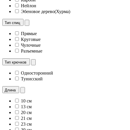
Нейлон
Эбеновое дерево(Хурма)
Тип спиц
Прямые
Круговые
Чулочные
Разъемные
Тип крючков
Односторонний
Тунисский
Длина
10 см
13 см
20 см
21 см
23 см
30 см