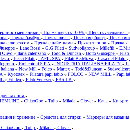
еринос смешанный
Пряжа шерсть 100%
Шерсть смешанная
ора
Пряжа бамбук
Пряжа шелк
Пряжа верблюд
Пряжа вис
жа с люрексом
Пряжа с пайетками
Пряжа хлопок
Пряжа яг
Jiuseppe
Lane Rossi
G.G.Filati
Sudwollgroup
Millefili
E.Mir
ll Olivo
Ilaria calenzano
Todd & Duncan
Botto Giuseppe
Filati
desto
Pecci Filati
IAFIL SPA
Filati Be.Mi.Va
Casa del Filato
legroup
Emilcotoni S.P.A
INDUSTRIA ITALIANA FILATY
L
 Italiana
New Mill
Folco
Martex
Todd&Duncan
Sudwollegr
.A
Kyototex
Filatura papi fabio
FOLCO
NEW MILL
Papi f
IL
Filidea
Filati Venezia
FBSILK
для вязания
HEMLINE
ChiaoGoo
Tulip
Milada
Clover
Katia
Knit-pro
зация и хранение
Средства для стирки
Маркеры для вязания
ChiaoGoo
Tulip
Milada
Clover