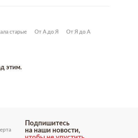
ала старые
От А до Я
От Я до А
ад этим.
Подпишитесь
на наши новости,
ерта
чтобы не упустить