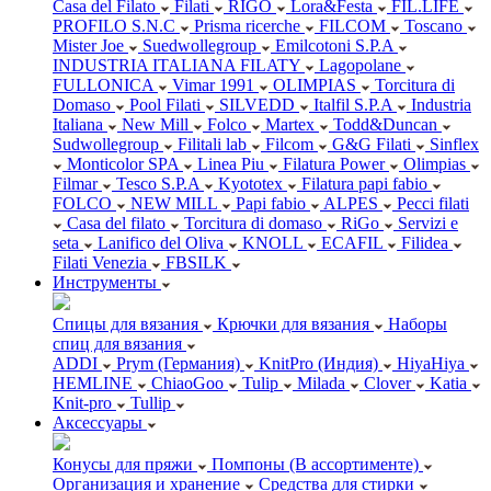
Casa del Filato
Filati
RIGO
Lora&Festa
FIL.LIFE
PROFILO S.N.C
Prisma ricerche
FILCOM
Toscano
Mister Joe
Suedwollegroup
Emilcotoni S.P.A
INDUSTRIA ITALIANA FILATY
Lagopolane
FULLONICA
Vimar 1991
OLIMPIAS
Torcitura di
Domaso
Pool Filati
SILVEDD
Italfil S.P.A
Industria
Italiana
New Mill
Folco
Martex
Todd&Duncan
Sudwollegroup
Filitali lab
Filcom
G&G Filati
Sinflex
Monticolor SPA
Linea Piu
Filatura Power
Olimpias
Filmar
Tesco S.P.A
Kyototex
Filatura papi fabio
FOLCO
NEW MILL
Papi fabio
ALPES
Pecci filati
Casa del filato
Torcitura di domaso
RiGo
Servizi e
seta
Lanifico del Oliva
KNOLL
ECAFIL
Filidea
Filati Venezia
FBSILK
Инструменты
Спицы для вязания
Крючки для вязания
Наборы
спиц для вязания
ADDI
Prym (Германия)
KnitPro (Индия)
HiyaHiya
HEMLINE
ChiaoGoo
Tulip
Milada
Clover
Katia
Knit-pro
Tullip
Аксессуары
Конусы для пряжи
Помпоны (В ассортименте)
Организация и хранение
Средства для стирки