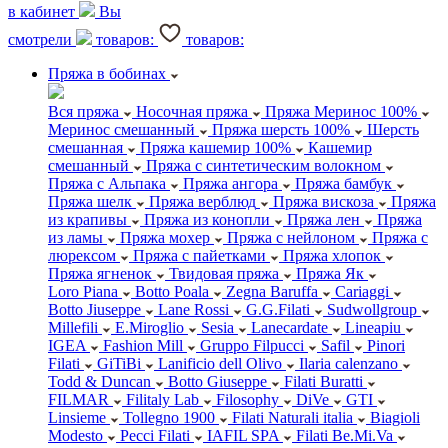
в кабинет
Вы
смотрели
товаров:
товаров:
Пряжа в бобинах
Вся пряжа
Носочная пряжа
Пряжа Меринос 100%
Меринос смешанный
Пряжа шерсть 100%
Шерсть
смешанная
Пряжа кашемир 100%
Кашемир
смешанный
Пряжа с синтетическим волокном
Пряжа с Альпака
Пряжа ангора
Пряжа бамбук
Пряжа шелк
Пряжа верблюд
Пряжа вискоза
Пряжа
из крапивы
Пряжа из конопли
Пряжа лен
Пряжа
из ламы
Пряжа мохер
Пряжа с нейлоном
Пряжа с
люрексом
Пряжа с пайетками
Пряжа хлопок
Пряжа ягненок
Твидовая пряжа
Пряжа Як
Loro Piana
Botto Poala
Zegna Baruffa
Cariaggi
Botto Jiuseppe
Lane Rossi
G.G.Filati
Sudwollgroup
Millefili
E.Miroglio
Sesia
Lanecardate
Lineapiu
IGEA
Fashion Mill
Gruppo Filpucci
Safil
Pinori
Filati
GiTiBi
Lanificio dell Olivo
Ilaria calenzano
Todd & Duncan
Botto Giuseppe
Filati Buratti
FILMAR
Filitaly Lab
Filosophy
DiVe
GTI
Linsieme
Tollegno 1900
Filati Naturali italia
Biagioli
Modesto
Pecci Filati
IAFIL SPA
Filati Be.Mi.Va