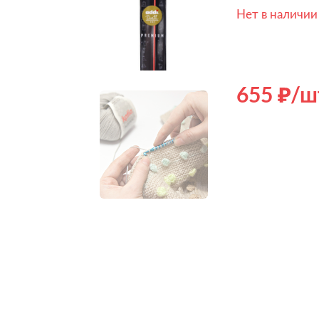
Нет в наличии
655
/ш
Hover to zoom