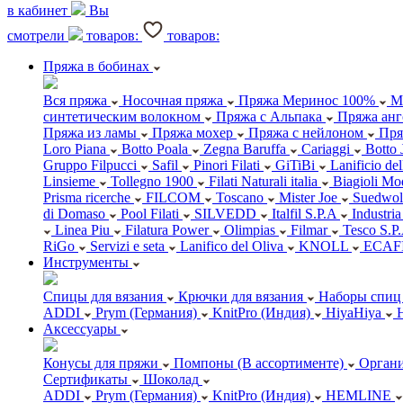
в кабинет
Вы
смотрели
товаров:
товаров:
Пряжа в бобинах
Вся пряжа
Носочная пряжа
Пряжа Меринос 100%
М
синтетическим волокном
Пряжа с Альпака
Пряжа анг
Пряжа из ламы
Пряжа мохер
Пряжа с нейлоном
Пря
Loro Piana
Botto Poala
Zegna Baruffa
Cariaggi
Botto 
Gruppo Filpucci
Safil
Pinori Filati
GiTiBi
Lanificio de
Linsieme
Tollegno 1900
Filati Naturali italia
Biagioli Mo
Prisma ricerche
FILCOM
Toscano
Mister Joe
Suedwol
di Domaso
Pool Filati
SILVEDD
Italfil S.P.A
Industria
Linea Piu
Filatura Power
Olimpias
Filmar
Tesco S.P
RiGo
Servizi e seta
Lanifico del Oliva
KNOLL
ECAF
Инструменты
Спицы для вязания
Крючки для вязания
Наборы спиц 
ADDI
Prym (Германия)
KnitPro (Индия)
HiyaHiya
Аксессуары
Конусы для пряжи
Помпоны (В ассортименте)
Органи
Сертификаты
Шоколад
ADDI
Prym (Германия)
KnitPro (Индия)
HEMLINE