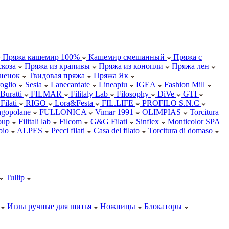
Пряжа кашемир 100%
Кашемир смешанный
Пряжа с
коза
Пряжа из крапивы
Пряжа из конопли
Пряжа лен
ненок
Твидовая пряжа
Пряжа Як
oglio
Sesia
Lanecardate
Lineapiu
IGEA
Fashion Mill
 Buratti
FILMAR
Filitaly Lab
Filosophy
DiVe
GTI
Filati
RIGO
Lora&Festa
FIL.LIFE
PROFILO S.N.C
agopolane
FULLONICA
Vimar 1991
OLIMPIAS
Torcitura
oup
Filitali lab
Filcom
G&G Filati
Sinflex
Monticolor SPA
abio
ALPES
Pecci filati
Casa del filato
Torcitura di domaso
Tullip
Иглы ручные для шитья
Ножницы
Блокаторы