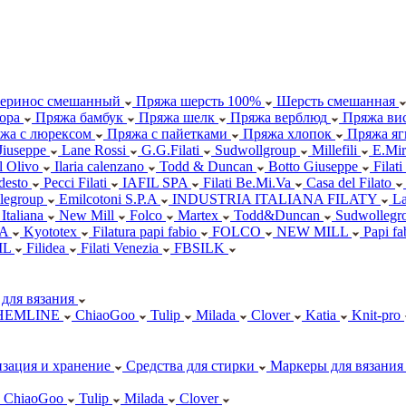
еринос смешанный
Пряжа шерсть 100%
Шерсть смешанная
ора
Пряжа бамбук
Пряжа шелк
Пряжа верблюд
Пряжа вис
жа с люрексом
Пряжа с пайетками
Пряжа хлопок
Пряжа яг
Jiuseppe
Lane Rossi
G.G.Filati
Sudwollgroup
Millefili
E.Mir
ll Olivo
Ilaria calenzano
Todd & Duncan
Botto Giuseppe
Filati
desto
Pecci Filati
IAFIL SPA
Filati Be.Mi.Va
Casa del Filato
legroup
Emilcotoni S.P.A
INDUSTRIA ITALIANA FILATY
L
 Italiana
New Mill
Folco
Martex
Todd&Duncan
Sudwollegr
.A
Kyototex
Filatura papi fabio
FOLCO
NEW MILL
Papi f
IL
Filidea
Filati Venezia
FBSILK
для вязания
HEMLINE
ChiaoGoo
Tulip
Milada
Clover
Katia
Knit-pro
зация и хранение
Средства для стирки
Маркеры для вязания
ChiaoGoo
Tulip
Milada
Clover