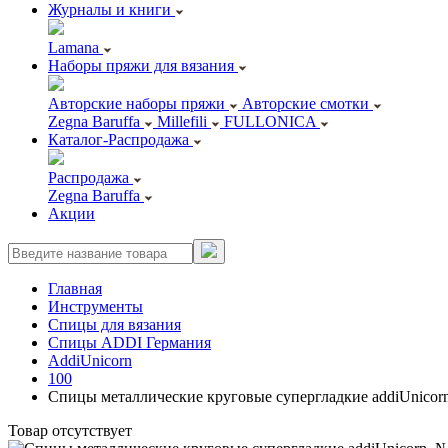
Журналы и книги
Lamana
Наборы пряжи для вязания
Авторские наборы пряжи
Авторские смотки
Zegna Baruffa
Millefili
FULLONICA
Каталог-Распродажа
Распродажа
Zegna Baruffa
Акции
Главная
Инструменты
Спицы для вязания
Спицы ADDI Германия
AddiUnicorn
100
Спицы металлические круговые супергладкие addiUnicorn,
Товар отсутствует