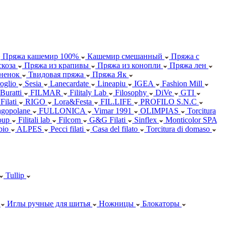
Пряжа кашемир 100%
Кашемир смешанный
Пряжа с
коза
Пряжа из крапивы
Пряжа из конопли
Пряжа лен
ненок
Твидовая пряжа
Пряжа Як
oglio
Sesia
Lanecardate
Lineapiu
IGEA
Fashion Mill
 Buratti
FILMAR
Filitaly Lab
Filosophy
DiVe
GTI
Filati
RIGO
Lora&Festa
FIL.LIFE
PROFILO S.N.C
agopolane
FULLONICA
Vimar 1991
OLIMPIAS
Torcitura
oup
Filitali lab
Filcom
G&G Filati
Sinflex
Monticolor SPA
abio
ALPES
Pecci filati
Casa del filato
Torcitura di domaso
Tullip
Иглы ручные для шитья
Ножницы
Блокаторы