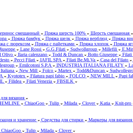
еринос смешанный
Пряжа шерсть 100%
Шерсть смешанная
ора
Пряжа бамбук
Пряжа шелк
Пряжа верблюд
Пряжа вис
жа с люрексом
Пряжа с пайетками
Пряжа хлопок
Пряжа яг
Jiuseppe
Lane Rossi
G.G.Filati
Sudwollgroup
Millefili
E.Mir
ll Olivo
Ilaria calenzano
Todd & Duncan
Botto Giuseppe
Filati
desto
Pecci Filati
IAFIL SPA
Filati Be.Mi.Va
Casa del Filato
legroup
Emilcotoni S.P.A
INDUSTRIA ITALIANA FILATY
L
 Italiana
New Mill
Folco
Martex
Todd&Duncan
Sudwollegr
.A
Kyototex
Filatura papi fabio
FOLCO
NEW MILL
Papi f
IL
Filidea
Filati Venezia
FBSILK
для вязания
HEMLINE
ChiaoGoo
Tulip
Milada
Clover
Katia
Knit-pro
зация и хранение
Средства для стирки
Маркеры для вязания
ChiaoGoo
Tulip
Milada
Clover