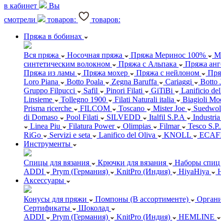
в кабинет
Вы
смотрели
товаров:
товаров:
Пряжа в бобинах
Вся пряжа
Носочная пряжа
Пряжа Меринос 100%
М
синтетическим волокном
Пряжа с Альпака
Пряжа анг
Пряжа из ламы
Пряжа мохер
Пряжа с нейлоном
Пря
Loro Piana
Botto Poala
Zegna Baruffa
Cariaggi
Botto 
Gruppo Filpucci
Safil
Pinori Filati
GiTiBi
Lanificio de
Linsieme
Tollegno 1900
Filati Naturali italia
Biagioli Mo
Prisma ricerche
FILCOM
Toscano
Mister Joe
Suedwol
di Domaso
Pool Filati
SILVEDD
Italfil S.P.A
Industria
Linea Piu
Filatura Power
Olimpias
Filmar
Tesco S.P
RiGo
Servizi e seta
Lanifico del Oliva
KNOLL
ECAF
Инструменты
Спицы для вязания
Крючки для вязания
Наборы спиц 
ADDI
Prym (Германия)
KnitPro (Индия)
HiyaHiya
Аксессуары
Конусы для пряжи
Помпоны (В ассортименте)
Органи
Сертификаты
Шоколад
ADDI
Prym (Германия)
KnitPro (Индия)
HEMLINE