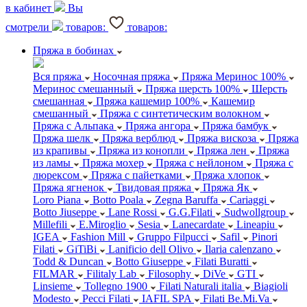
в кабинет
Вы
смотрели
товаров:
товаров:
Пряжа в бобинах
Вся пряжа
Носочная пряжа
Пряжа Меринос 100%
Меринос смешанный
Пряжа шерсть 100%
Шерсть
смешанная
Пряжа кашемир 100%
Кашемир
смешанный
Пряжа с синтетическим волокном
Пряжа с Альпака
Пряжа ангора
Пряжа бамбук
Пряжа шелк
Пряжа верблюд
Пряжа вискоза
Пряжа
из крапивы
Пряжа из конопли
Пряжа лен
Пряжа
из ламы
Пряжа мохер
Пряжа с нейлоном
Пряжа с
люрексом
Пряжа с пайетками
Пряжа хлопок
Пряжа ягненок
Твидовая пряжа
Пряжа Як
Loro Piana
Botto Poala
Zegna Baruffa
Cariaggi
Botto Jiuseppe
Lane Rossi
G.G.Filati
Sudwollgroup
Millefili
E.Miroglio
Sesia
Lanecardate
Lineapiu
IGEA
Fashion Mill
Gruppo Filpucci
Safil
Pinori
Filati
GiTiBi
Lanificio dell Olivo
Ilaria calenzano
Todd & Duncan
Botto Giuseppe
Filati Buratti
FILMAR
Filitaly Lab
Filosophy
DiVe
GTI
Linsieme
Tollegno 1900
Filati Naturali italia
Biagioli
Modesto
Pecci Filati
IAFIL SPA
Filati Be.Mi.Va