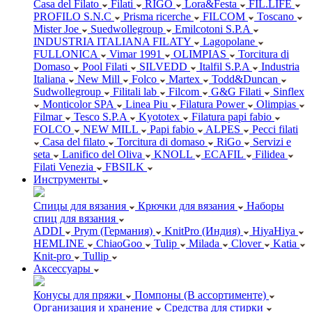
Casa del Filato
Filati
RIGO
Lora&Festa
FIL.LIFE
PROFILO S.N.C
Prisma ricerche
FILCOM
Toscano
Mister Joe
Suedwollegroup
Emilcotoni S.P.A
INDUSTRIA ITALIANA FILATY
Lagopolane
FULLONICA
Vimar 1991
OLIMPIAS
Torcitura di
Domaso
Pool Filati
SILVEDD
Italfil S.P.A
Industria
Italiana
New Mill
Folco
Martex
Todd&Duncan
Sudwollegroup
Filitali lab
Filcom
G&G Filati
Sinflex
Monticolor SPA
Linea Piu
Filatura Power
Olimpias
Filmar
Tesco S.P.A
Kyototex
Filatura papi fabio
FOLCO
NEW MILL
Papi fabio
ALPES
Pecci filati
Casa del filato
Torcitura di domaso
RiGo
Servizi e
seta
Lanifico del Oliva
KNOLL
ECAFIL
Filidea
Filati Venezia
FBSILK
Инструменты
Спицы для вязания
Крючки для вязания
Наборы
спиц для вязания
ADDI
Prym (Германия)
KnitPro (Индия)
HiyaHiya
HEMLINE
ChiaoGoo
Tulip
Milada
Clover
Katia
Knit-pro
Tullip
Аксессуары
Конусы для пряжи
Помпоны (В ассортименте)
Организация и хранение
Средства для стирки