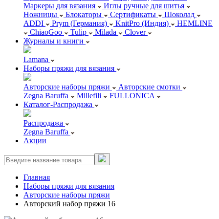
Маркеры для вязания
Иглы ручные для шитья
Ножницы
Блокаторы
Сертификаты
Шоколад
ADDI
Prym (Германия)
KnitPro (Индия)
HEMLINE
ChiaoGoo
Tulip
Milada
Clover
Журналы и книги
Lamana
Наборы пряжи для вязания
Авторские наборы пряжи
Авторские смотки
Zegna Baruffa
Millefili
FULLONICA
Каталог-Распродажа
Распродажа
Zegna Baruffa
Акции
Главная
Наборы пряжи для вязания
Авторские наборы пряжи
Авторский набор пряжи 16