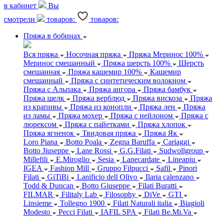
в кабинет
Вы
смотрели
товаров:
товаров:
Пряжа в бобинах
Вся пряжа
Носочная пряжа
Пряжа Меринос 100%
Меринос смешанный
Пряжа шерсть 100%
Шерсть
смешанная
Пряжа кашемир 100%
Кашемир
смешанный
Пряжа с синтетическим волокном
Пряжа с Альпака
Пряжа ангора
Пряжа бамбук
Пряжа шелк
Пряжа верблюд
Пряжа вискоза
Пряжа
из крапивы
Пряжа из конопли
Пряжа лен
Пряжа
из ламы
Пряжа мохер
Пряжа с нейлоном
Пряжа с
люрексом
Пряжа с пайетками
Пряжа хлопок
Пряжа ягненок
Твидовая пряжа
Пряжа Як
Loro Piana
Botto Poala
Zegna Baruffa
Cariaggi
Botto Jiuseppe
Lane Rossi
G.G.Filati
Sudwollgroup
Millefili
E.Miroglio
Sesia
Lanecardate
Lineapiu
IGEA
Fashion Mill
Gruppo Filpucci
Safil
Pinori
Filati
GiTiBi
Lanificio dell Olivo
Ilaria calenzano
Todd & Duncan
Botto Giuseppe
Filati Buratti
FILMAR
Filitaly Lab
Filosophy
DiVe
GTI
Linsieme
Tollegno 1900
Filati Naturali italia
Biagioli
Modesto
Pecci Filati
IAFIL SPA
Filati Be.Mi.Va