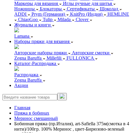
Маркеры для вязания
Иглы ручные для шитья
Ножницы
Блокаторы
Сертификаты
Шоколад
ADDI
Prym (Германия)
KnitPro (Индия)
HEMLINE
ChiaoGoo
Tulip
Milada
Clover
Журналы и книги
Lamana
Наборы пряжи для вязания
Авторские наборы пряжи
Авторские смотки
Zegna Baruffa
Millefili
FULLONICA
Каталог-Распродажа
Распродажа
Zegna Baruffa
Акции
Главная
Пряжа в бобинах
Меринос смешанный
Бобинная пряжа (пр.Италия), art-Safiella 375м(смотка в 4
нити)/100гр. 100% Меринос , цвет-Бирюзово-зеленый