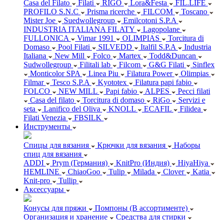
Casa del Filato
Filati
RIGO
Lora&Festa
FIL.LIFE
PROFILO S.N.C
Prisma ricerche
FILCOM
Toscano
Mister Joe
Suedwollegroup
Emilcotoni S.P.A
INDUSTRIA ITALIANA FILATY
Lagopolane
FULLONICA
Vimar 1991
OLIMPIAS
Torcitura di
Domaso
Pool Filati
SILVEDD
Italfil S.P.A
Industria
Italiana
New Mill
Folco
Martex
Todd&Duncan
Sudwollegroup
Filitali lab
Filcom
G&G Filati
Sinflex
Monticolor SPA
Linea Piu
Filatura Power
Olimpias
Filmar
Tesco S.P.A
Kyototex
Filatura papi fabio
FOLCO
NEW MILL
Papi fabio
ALPES
Pecci filati
Casa del filato
Torcitura di domaso
RiGo
Servizi e
seta
Lanifico del Oliva
KNOLL
ECAFIL
Filidea
Filati Venezia
FBSILK
Инструменты
Спицы для вязания
Крючки для вязания
Наборы
спиц для вязания
ADDI
Prym (Германия)
KnitPro (Индия)
HiyaHiya
HEMLINE
ChiaoGoo
Tulip
Milada
Clover
Katia
Knit-pro
Tullip
Аксессуары
Конусы для пряжи
Помпоны (В ассортименте)
Организация и хранение
Средства для стирки