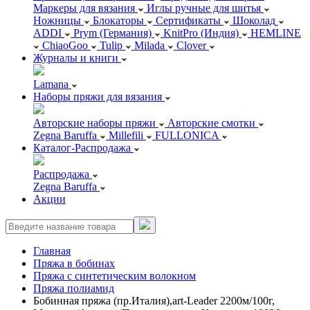
Маркеры для вязания
Иглы ручные для шитья
Ножницы
Блокаторы
Сертификаты
Шоколад
ADDI
Prym (Германия)
KnitPro (Индия)
HEMLINE
ChiaoGoo
Tulip
Milada
Clover
Журналы и книги
Lamana
Наборы пряжи для вязания
Авторские наборы пряжи
Авторские смотки
Zegna Baruffa
Millefili
FULLONICA
Каталог-Распродажа
Распродажа
Zegna Baruffa
Акции
Главная
Пряжа в бобинах
Пряжа с синтетическим волокном
Пряжа полиамид
Бобинная пряжа (пр.Италия),art-Leader 2200м/100г,