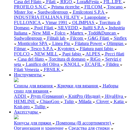
Casa del Filato
Filati
RIGO
Lora&Festa
FIL.LIFE
PROFILO S.N.C
Prisma ricerche
FILCOM
Toscano
Mister Joe
Suedwollegroup
Emilcotoni S.P.A
INDUSTRIA ITALIANA FILATY
Lagopolane
FULLONICA
Vimar 1991
OLIMPIAS
Torcitura di
Domaso
Pool Filati
SILVEDD
Italfil S.P.A
Industria
Italiana
New Mill
Folco
Martex
Todd&Duncan
Sudwollegroup
Filitali lab
Filcom
G&G Filati
Sinflex
Monticolor SPA
Linea Piu
Filatura Power
Olimpias
Filmar
Tesco S.P.A
Kyototex
Filatura papi fabio
FOLCO
NEW MILL
Papi fabio
ALPES
Pecci filati
Casa del filato
Torcitura di domaso
RiGo
Servizi e
seta
Lanifico del Oliva
KNOLL
ECAFIL
Filidea
Filati Venezia
FBSILK
Инструменты
Спицы для вязания
Крючки для вязания
Наборы
спиц для вязания
ADDI
Prym (Германия)
KnitPro (Индия)
HiyaHiya
HEMLINE
ChiaoGoo
Tulip
Milada
Clover
Katia
Knit-pro
Tullip
Аксессуары
Конусы для пряжи
Помпоны (В ассортименте)
Организация и хранение
Средства для стирки