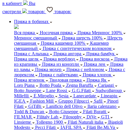
в кабинет
Вы
смотрели
товаров:
товаров:
Пряжа в бобинах
Вся пряжа
Носочная пряжа
Пряжа Меринос 100%
Меринос смешанный
Пряжа шерсть 100%
Шерсть
смешанная
Пряжа кашемир 100%
Кашемир
смешанный
Пряжа с синтетическим волокном
Пряжа с Альпака
Пряжа ангора
Пряжа бамбук
Пряжа шелк
Пряжа верблюд
Пряжа вискоза
Пряжа
из крапивы
Пряжа из конопли
Пряжа лен
Пряжа
из ламы
Пряжа мохер
Пряжа с нейлоном
Пряжа с
люрексом
Пряжа с пайетками
Пряжа хлопок
Пряжа ягненок
Твидовая пряжа
Пряжа Як
Loro Piana
Botto Poala
Zegna Baruffa
Cariaggi
Botto Jiuseppe
Lane Rossi
G.G.Filati
Sudwollgroup
Millefili
E.Miroglio
Sesia
Lanecardate
Lineapiu
IGEA
Fashion Mill
Gruppo Filpucci
Safil
Pinori
Filati
GiTiBi
Lanificio dell Olivo
Ilaria calenzano
Todd & Duncan
Botto Giuseppe
Filati Buratti
FILMAR
Filitaly Lab
Filosophy
DiVe
GTI
Linsieme
Tollegno 1900
Filati Naturali italia
Biagioli
Modesto
Pecci Filati
IAFIL SPA
Filati Be.Mi.Va