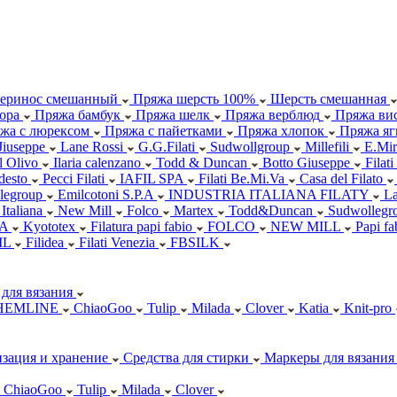
еринос смешанный
Пряжа шерсть 100%
Шерсть смешанная
ора
Пряжа бамбук
Пряжа шелк
Пряжа верблюд
Пряжа вис
жа с люрексом
Пряжа с пайетками
Пряжа хлопок
Пряжа яг
Jiuseppe
Lane Rossi
G.G.Filati
Sudwollgroup
Millefili
E.Mir
ll Olivo
Ilaria calenzano
Todd & Duncan
Botto Giuseppe
Filati
desto
Pecci Filati
IAFIL SPA
Filati Be.Mi.Va
Casa del Filato
legroup
Emilcotoni S.P.A
INDUSTRIA ITALIANA FILATY
L
 Italiana
New Mill
Folco
Martex
Todd&Duncan
Sudwollegr
.A
Kyototex
Filatura papi fabio
FOLCO
NEW MILL
Papi f
IL
Filidea
Filati Venezia
FBSILK
для вязания
HEMLINE
ChiaoGoo
Tulip
Milada
Clover
Katia
Knit-pro
зация и хранение
Средства для стирки
Маркеры для вязания
ChiaoGoo
Tulip
Milada
Clover