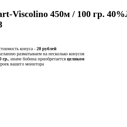
t-Viscolino 450м / 100 гр. 40
8
стоимость конуса -
20 рублей
желанию разматываем на несколько конусов
 гр.
, иначе бобина приобретается
целиком
троек вашего монитора