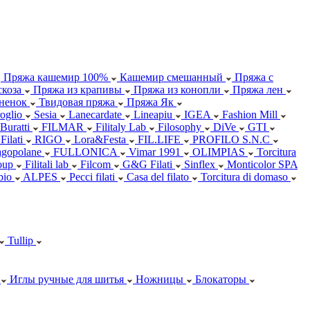
Пряжа кашемир 100%
Кашемир смешанный
Пряжа с
коза
Пряжа из крапивы
Пряжа из конопли
Пряжа лен
ненок
Твидовая пряжа
Пряжа Як
oglio
Sesia
Lanecardate
Lineapiu
IGEA
Fashion Mill
 Buratti
FILMAR
Filitaly Lab
Filosophy
DiVe
GTI
Filati
RIGO
Lora&Festa
FIL.LIFE
PROFILO S.N.C
agopolane
FULLONICA
Vimar 1991
OLIMPIAS
Torcitura
oup
Filitali lab
Filcom
G&G Filati
Sinflex
Monticolor SPA
abio
ALPES
Pecci filati
Casa del filato
Torcitura di domaso
Tullip
Иглы ручные для шитья
Ножницы
Блокаторы