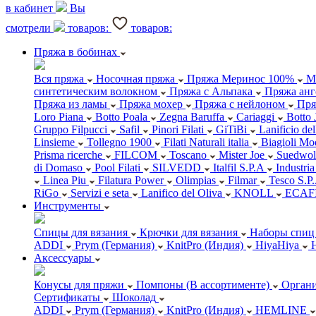
в кабинет
Вы
смотрели
товаров:
товаров:
Пряжа в бобинах
Вся пряжа
Носочная пряжа
Пряжа Меринос 100%
М
синтетическим волокном
Пряжа с Альпака
Пряжа анг
Пряжа из ламы
Пряжа мохер
Пряжа с нейлоном
Пря
Loro Piana
Botto Poala
Zegna Baruffa
Cariaggi
Botto 
Gruppo Filpucci
Safil
Pinori Filati
GiTiBi
Lanificio de
Linsieme
Tollegno 1900
Filati Naturali italia
Biagioli Mo
Prisma ricerche
FILCOM
Toscano
Mister Joe
Suedwol
di Domaso
Pool Filati
SILVEDD
Italfil S.P.A
Industria
Linea Piu
Filatura Power
Olimpias
Filmar
Tesco S.P
RiGo
Servizi e seta
Lanifico del Oliva
KNOLL
ECAF
Инструменты
Спицы для вязания
Крючки для вязания
Наборы спиц 
ADDI
Prym (Германия)
KnitPro (Индия)
HiyaHiya
Аксессуары
Конусы для пряжи
Помпоны (В ассортименте)
Органи
Сертификаты
Шоколад
ADDI
Prym (Германия)
KnitPro (Индия)
HEMLINE