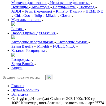
Маркеры для вязания
Иглы ручные для шитья
Ножницы
Блокаторы
Сертификаты
Шоколад
ADDI
Prym (Германия)
KnitPro (Индия)
HEMLINE
ChiaoGoo
Tulip
Milada
Clover
Журналы и книги
Lamana
Наборы пряжи для вязания
Авторские наборы пряжи
Авторские смотки
Zegna Baruffa
Millefili
FULLONICA
Каталог-Распродажа
Распродажа
Zegna Baruffa
Акции
Главная
Пряжа в бобинах
Вся пряжа
Cariaggi (пр.Италия),art-Cashmere 2/28 1400м/100 гр,
100% Кашемир , цвет-Зеленый,неоднотонный, арт.25774