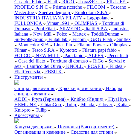
Casa del Filato
Filati
RIGO
Lora&Festa
FIL.LIFE
PROFILO S.N.C
Prisma ricerche
FILCOM
Toscano
Mister Joe
Suedwollegroup
Emilcotoni S.P.A
INDUSTRIA ITALIANA FILATY
Lagopolane
FULLONICA
Vimar 1991
OLIMPIAS
Torcitura di
Domaso
Pool Filati
SILVEDD
Italfil S.P.A
Industria
Italiana
New Mill
Folco
Martex
Todd&Duncan
Sudwollegroup
Filitali lab
Filcom
G&G Filati
Sinflex
Monticolor SPA
Linea Piu
Filatura Power
Olimpias
Filmar
Tesco S.P.A
Kyototex
Filatura papi fabio
FOLCO
NEW MILL
Papi fabio
ALPES
Pecci filati
Casa del filato
Torcitura di domaso
RiGo
Servizi e
seta
Lanifico del Oliva
KNOLL
ECAFIL
Filidea
Filati Venezia
FBSILK
Инструменты
Спицы для вязания
Крючки для вязания
Наборы
спиц для вязания
ADDI
Prym (Германия)
KnitPro (Индия)
HiyaHiya
HEMLINE
ChiaoGoo
Tulip
Milada
Clover
Katia
Knit-pro
Tullip
Аксессуары
Конусы для пряжи
Помпоны (В ассортименте)
Организация и хранение
Средства для стирки