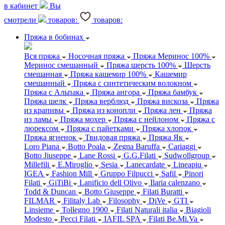
в кабинет
Вы
смотрели
товаров:
товаров:
Пряжа в бобинах
Вся пряжа
Носочная пряжа
Пряжа Меринос 100%
Меринос смешанный
Пряжа шерсть 100%
Шерсть
смешанная
Пряжа кашемир 100%
Кашемир
смешанный
Пряжа с синтетическим волокном
Пряжа с Альпака
Пряжа ангора
Пряжа бамбук
Пряжа шелк
Пряжа верблюд
Пряжа вискоза
Пряжа
из крапивы
Пряжа из конопли
Пряжа лен
Пряжа
из ламы
Пряжа мохер
Пряжа с нейлоном
Пряжа с
люрексом
Пряжа с пайетками
Пряжа хлопок
Пряжа ягненок
Твидовая пряжа
Пряжа Як
Loro Piana
Botto Poala
Zegna Baruffa
Cariaggi
Botto Jiuseppe
Lane Rossi
G.G.Filati
Sudwollgroup
Millefili
E.Miroglio
Sesia
Lanecardate
Lineapiu
IGEA
Fashion Mill
Gruppo Filpucci
Safil
Pinori
Filati
GiTiBi
Lanificio dell Olivo
Ilaria calenzano
Todd & Duncan
Botto Giuseppe
Filati Buratti
FILMAR
Filitaly Lab
Filosophy
DiVe
GTI
Linsieme
Tollegno 1900
Filati Naturali italia
Biagioli
Modesto
Pecci Filati
IAFIL SPA
Filati Be.Mi.Va