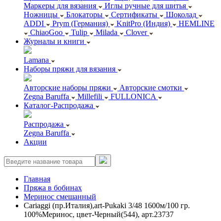
Маркеры для вязания
Иглы ручные для шитья
Ножницы
Блокаторы
Сертификаты
Шоколад
ADDI
Prym (Германия)
KnitPro (Индия)
HEMLINE
ChiaoGoo
Tulip
Milada
Clover
Журналы и книги
Lamana
Наборы пряжи для вязания
Авторские наборы пряжи
Авторские смотки
Zegna Baruffa
Millefili
FULLONICA
Каталог-Распродажа
Распродажа
Zegna Baruffa
Акции
Главная
Пряжа в бобинах
Меринос смешанный
Cariaggi (пр.Италия),art-Pukaki 3/48 1600м/100 гр.
100%Меринос, цвет-Черный(544), арт.23737