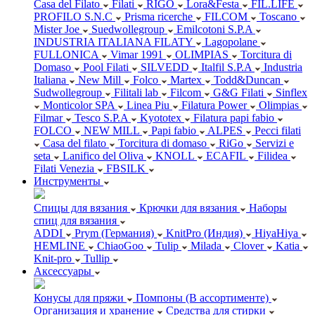
Casa del Filato
Filati
RIGO
Lora&Festa
FIL.LIFE
PROFILO S.N.C
Prisma ricerche
FILCOM
Toscano
Mister Joe
Suedwollegroup
Emilcotoni S.P.A
INDUSTRIA ITALIANA FILATY
Lagopolane
FULLONICA
Vimar 1991
OLIMPIAS
Torcitura di
Domaso
Pool Filati
SILVEDD
Italfil S.P.A
Industria
Italiana
New Mill
Folco
Martex
Todd&Duncan
Sudwollegroup
Filitali lab
Filcom
G&G Filati
Sinflex
Monticolor SPA
Linea Piu
Filatura Power
Olimpias
Filmar
Tesco S.P.A
Kyototex
Filatura papi fabio
FOLCO
NEW MILL
Papi fabio
ALPES
Pecci filati
Casa del filato
Torcitura di domaso
RiGo
Servizi e
seta
Lanifico del Oliva
KNOLL
ECAFIL
Filidea
Filati Venezia
FBSILK
Инструменты
Спицы для вязания
Крючки для вязания
Наборы
спиц для вязания
ADDI
Prym (Германия)
KnitPro (Индия)
HiyaHiya
HEMLINE
ChiaoGoo
Tulip
Milada
Clover
Katia
Knit-pro
Tullip
Аксессуары
Конусы для пряжи
Помпоны (В ассортименте)
Организация и хранение
Средства для стирки