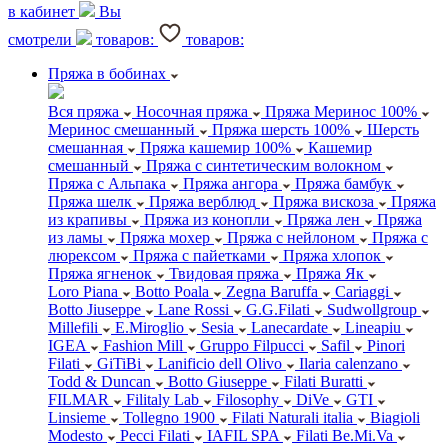
в кабинет
Вы
смотрели
товаров:
товаров:
Пряжа в бобинах
Вся пряжа
Носочная пряжа
Пряжа Меринос 100%
Меринос смешанный
Пряжа шерсть 100%
Шерсть
смешанная
Пряжа кашемир 100%
Кашемир
смешанный
Пряжа с синтетическим волокном
Пряжа с Альпака
Пряжа ангора
Пряжа бамбук
Пряжа шелк
Пряжа верблюд
Пряжа вискоза
Пряжа
из крапивы
Пряжа из конопли
Пряжа лен
Пряжа
из ламы
Пряжа мохер
Пряжа с нейлоном
Пряжа с
люрексом
Пряжа с пайетками
Пряжа хлопок
Пряжа ягненок
Твидовая пряжа
Пряжа Як
Loro Piana
Botto Poala
Zegna Baruffa
Cariaggi
Botto Jiuseppe
Lane Rossi
G.G.Filati
Sudwollgroup
Millefili
E.Miroglio
Sesia
Lanecardate
Lineapiu
IGEA
Fashion Mill
Gruppo Filpucci
Safil
Pinori
Filati
GiTiBi
Lanificio dell Olivo
Ilaria calenzano
Todd & Duncan
Botto Giuseppe
Filati Buratti
FILMAR
Filitaly Lab
Filosophy
DiVe
GTI
Linsieme
Tollegno 1900
Filati Naturali italia
Biagioli
Modesto
Pecci Filati
IAFIL SPA
Filati Be.Mi.Va