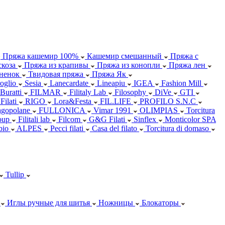
Пряжа кашемир 100%
Кашемир смешанный
Пряжа с
коза
Пряжа из крапивы
Пряжа из конопли
Пряжа лен
ненок
Твидовая пряжа
Пряжа Як
oglio
Sesia
Lanecardate
Lineapiu
IGEA
Fashion Mill
 Buratti
FILMAR
Filitaly Lab
Filosophy
DiVe
GTI
Filati
RIGO
Lora&Festa
FIL.LIFE
PROFILO S.N.C
agopolane
FULLONICA
Vimar 1991
OLIMPIAS
Torcitura
oup
Filitali lab
Filcom
G&G Filati
Sinflex
Monticolor SPA
abio
ALPES
Pecci filati
Casa del filato
Torcitura di domaso
Tullip
Иглы ручные для шитья
Ножницы
Блокаторы