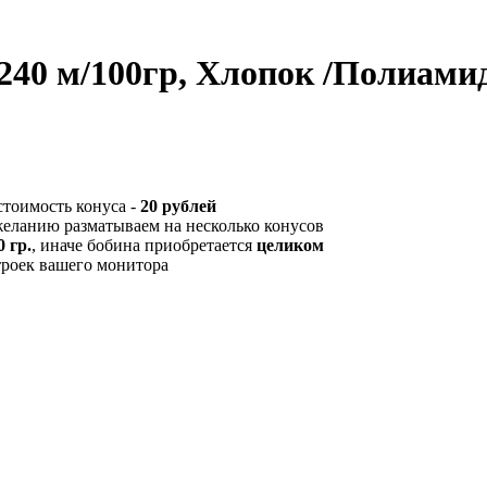
a 240 м/100гр, Хлопок /Полиам
стоимость конуса -
20 рублей
желанию разматываем на несколько конусов
 гр.
, иначе бобина приобретается
целиком
троек вашего монитора