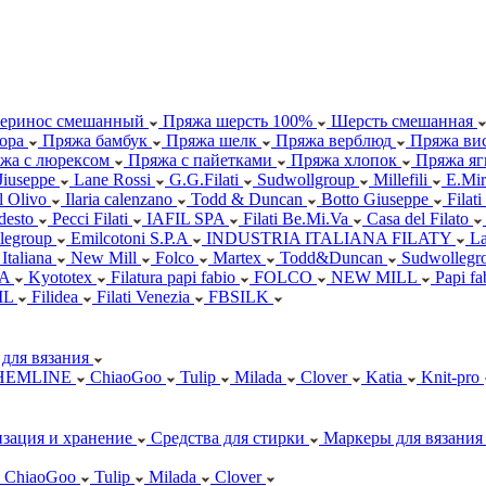
еринос смешанный
Пряжа шерсть 100%
Шерсть смешанная
ора
Пряжа бамбук
Пряжа шелк
Пряжа верблюд
Пряжа вис
жа с люрексом
Пряжа с пайетками
Пряжа хлопок
Пряжа яг
Jiuseppe
Lane Rossi
G.G.Filati
Sudwollgroup
Millefili
E.Mir
ll Olivo
Ilaria calenzano
Todd & Duncan
Botto Giuseppe
Filati
desto
Pecci Filati
IAFIL SPA
Filati Be.Mi.Va
Casa del Filato
legroup
Emilcotoni S.P.A
INDUSTRIA ITALIANA FILATY
L
 Italiana
New Mill
Folco
Martex
Todd&Duncan
Sudwollegr
.A
Kyototex
Filatura papi fabio
FOLCO
NEW MILL
Papi f
IL
Filidea
Filati Venezia
FBSILK
для вязания
HEMLINE
ChiaoGoo
Tulip
Milada
Clover
Katia
Knit-pro
зация и хранение
Средства для стирки
Маркеры для вязания
ChiaoGoo
Tulip
Milada
Clover