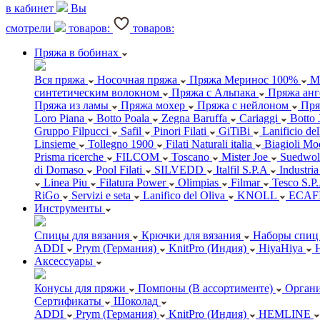
в кабинет
Вы
смотрели
товаров:
товаров:
Пряжа в бобинах
Вся пряжа
Носочная пряжа
Пряжа Меринос 100%
М
синтетическим волокном
Пряжа с Альпака
Пряжа анг
Пряжа из ламы
Пряжа мохер
Пряжа с нейлоном
Пря
Loro Piana
Botto Poala
Zegna Baruffa
Cariaggi
Botto 
Gruppo Filpucci
Safil
Pinori Filati
GiTiBi
Lanificio de
Linsieme
Tollegno 1900
Filati Naturali italia
Biagioli Mo
Prisma ricerche
FILCOM
Toscano
Mister Joe
Suedwol
di Domaso
Pool Filati
SILVEDD
Italfil S.P.A
Industria
Linea Piu
Filatura Power
Olimpias
Filmar
Tesco S.P
RiGo
Servizi e seta
Lanifico del Oliva
KNOLL
ECAF
Инструменты
Спицы для вязания
Крючки для вязания
Наборы спиц 
ADDI
Prym (Германия)
KnitPro (Индия)
HiyaHiya
Аксессуары
Конусы для пряжи
Помпоны (В ассортименте)
Органи
Сертификаты
Шоколад
ADDI
Prym (Германия)
KnitPro (Индия)
HEMLINE