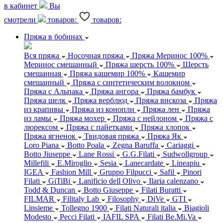
в кабинет
Вы
смотрели
товаров:
товаров:
Пряжа в бобинах
Вся пряжа
Носочная пряжа
Пряжа Меринос 100%
Меринос смешанный
Пряжа шерсть 100%
Шерсть
смешанная
Пряжа кашемир 100%
Кашемир
смешанный
Пряжа с синтетическим волокном
Пряжа с Альпака
Пряжа ангора
Пряжа бамбук
Пряжа шелк
Пряжа верблюд
Пряжа вискоза
Пряжа
из крапивы
Пряжа из конопли
Пряжа лен
Пряжа
из ламы
Пряжа мохер
Пряжа с нейлоном
Пряжа с
люрексом
Пряжа с пайетками
Пряжа хлопок
Пряжа ягненок
Твидовая пряжа
Пряжа Як
Loro Piana
Botto Poala
Zegna Baruffa
Cariaggi
Botto Jiuseppe
Lane Rossi
G.G.Filati
Sudwollgroup
Millefili
E.Miroglio
Sesia
Lanecardate
Lineapiu
IGEA
Fashion Mill
Gruppo Filpucci
Safil
Pinori
Filati
GiTiBi
Lanificio dell Olivo
Ilaria calenzano
Todd & Duncan
Botto Giuseppe
Filati Buratti
FILMAR
Filitaly Lab
Filosophy
DiVe
GTI
Linsieme
Tollegno 1900
Filati Naturali italia
Biagioli
Modesto
Pecci Filati
IAFIL SPA
Filati Be.Mi.Va