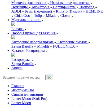
Маркеры для вязания
Иглы ручные для шитья
Ножницы
Блокаторы
Сертификаты
Шоколад
ADDI
Prym (Германия)
KnitPro (Индия)
HEMLINE
ChiaoGoo
Tulip
Milada
Clover
Журналы и книги
Lamana
Наборы пряжи для вязания
Авторские наборы пряжи
Авторские смотки
Zegna Baruffa
Millefili
FULLONICA
Каталог-Распродажа
Распродажа
Zegna Baruffa
Акции
Главная
Инструменты
Спицы для вязания
Lanter Moon (Knit-Pro)
Lanter Moon