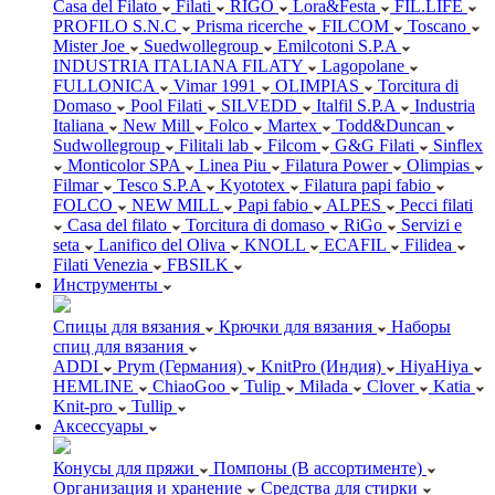
Casa del Filato
Filati
RIGO
Lora&Festa
FIL.LIFE
PROFILO S.N.C
Prisma ricerche
FILCOM
Toscano
Mister Joe
Suedwollegroup
Emilcotoni S.P.A
INDUSTRIA ITALIANA FILATY
Lagopolane
FULLONICA
Vimar 1991
OLIMPIAS
Torcitura di
Domaso
Pool Filati
SILVEDD
Italfil S.P.A
Industria
Italiana
New Mill
Folco
Martex
Todd&Duncan
Sudwollegroup
Filitali lab
Filcom
G&G Filati
Sinflex
Monticolor SPA
Linea Piu
Filatura Power
Olimpias
Filmar
Tesco S.P.A
Kyototex
Filatura papi fabio
FOLCO
NEW MILL
Papi fabio
ALPES
Pecci filati
Casa del filato
Torcitura di domaso
RiGo
Servizi e
seta
Lanifico del Oliva
KNOLL
ECAFIL
Filidea
Filati Venezia
FBSILK
Инструменты
Спицы для вязания
Крючки для вязания
Наборы
спиц для вязания
ADDI
Prym (Германия)
KnitPro (Индия)
HiyaHiya
HEMLINE
ChiaoGoo
Tulip
Milada
Clover
Katia
Knit-pro
Tullip
Аксессуары
Конусы для пряжи
Помпоны (В ассортименте)
Организация и хранение
Средства для стирки