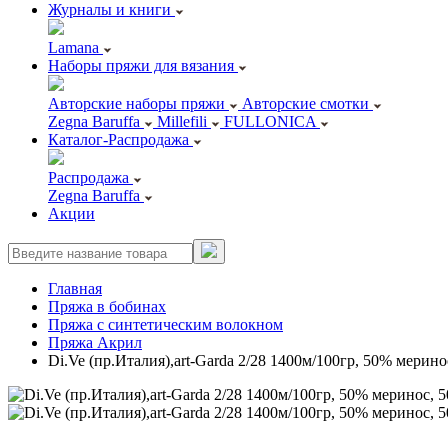
Журналы и книги
Lamana
Наборы пряжи для вязания
Авторские наборы пряжи
Авторские смотки
Zegna Baruffa
Millefili
FULLONICA
Каталог-Распродажа
Распродажа
Zegna Baruffa
Акции
Главная
Пряжа в бобинах
Пряжа с синтетическим волокном
Пряжа Акрил
Di.Ve (пр.Италия),art-Garda 2/28 1400м/100гр, 50% мерино