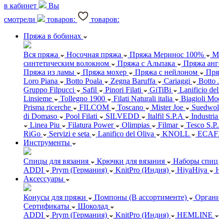
в кабинет
Вы
смотрели
товаров:
товаров:
Пряжа в бобинах
Вся пряжа
Носочная пряжа
Пряжа Меринос 100%
М
синтетическим волокном
Пряжа с Альпака
Пряжа анг
Пряжа из ламы
Пряжа мохер
Пряжа с нейлоном
Пря
Loro Piana
Botto Poala
Zegna Baruffa
Cariaggi
Botto 
Gruppo Filpucci
Safil
Pinori Filati
GiTiBi
Lanificio de
Linsieme
Tollegno 1900
Filati Naturali italia
Biagioli Mo
Prisma ricerche
FILCOM
Toscano
Mister Joe
Suedwol
di Domaso
Pool Filati
SILVEDD
Italfil S.P.A
Industria
Linea Piu
Filatura Power
Olimpias
Filmar
Tesco S.P
RiGo
Servizi e seta
Lanifico del Oliva
KNOLL
ECAF
Инструменты
Спицы для вязания
Крючки для вязания
Наборы спиц 
ADDI
Prym (Германия)
KnitPro (Индия)
HiyaHiya
Аксессуары
Конусы для пряжи
Помпоны (В ассортименте)
Органи
Сертификаты
Шоколад
ADDI
Prym (Германия)
KnitPro (Индия)
HEMLINE