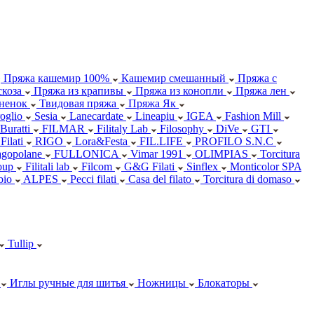
Пряжа кашемир 100%
Кашемир смешанный
Пряжа с
коза
Пряжа из крапивы
Пряжа из конопли
Пряжа лен
ненок
Твидовая пряжа
Пряжа Як
oglio
Sesia
Lanecardate
Lineapiu
IGEA
Fashion Mill
 Buratti
FILMAR
Filitaly Lab
Filosophy
DiVe
GTI
Filati
RIGO
Lora&Festa
FIL.LIFE
PROFILO S.N.C
agopolane
FULLONICA
Vimar 1991
OLIMPIAS
Torcitura
oup
Filitali lab
Filcom
G&G Filati
Sinflex
Monticolor SPA
abio
ALPES
Pecci filati
Casa del filato
Torcitura di domaso
Tullip
Иглы ручные для шитья
Ножницы
Блокаторы