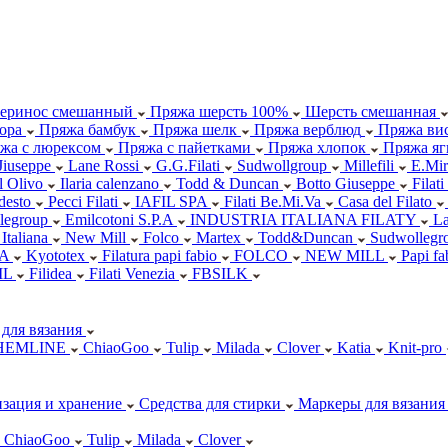
еринос смешанный
Пряжа шерсть 100%
Шерсть смешанная
ора
Пряжа бамбук
Пряжа шелк
Пряжа верблюд
Пряжа вис
жа с люрексом
Пряжа с пайетками
Пряжа хлопок
Пряжа яг
Jiuseppe
Lane Rossi
G.G.Filati
Sudwollgroup
Millefili
E.Mir
ll Olivo
Ilaria calenzano
Todd & Duncan
Botto Giuseppe
Filati
desto
Pecci Filati
IAFIL SPA
Filati Be.Mi.Va
Casa del Filato
legroup
Emilcotoni S.P.A
INDUSTRIA ITALIANA FILATY
L
 Italiana
New Mill
Folco
Martex
Todd&Duncan
Sudwollegr
.A
Kyototex
Filatura papi fabio
FOLCO
NEW MILL
Papi f
IL
Filidea
Filati Venezia
FBSILK
для вязания
HEMLINE
ChiaoGoo
Tulip
Milada
Clover
Katia
Knit-pro
зация и хранение
Средства для стирки
Маркеры для вязания
ChiaoGoo
Tulip
Milada
Clover