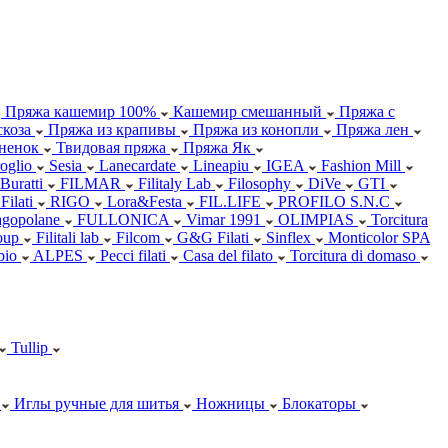
Пряжа кашемир 100%
Кашемир смешанный
Пряжа с
коза
Пряжа из крапивы
Пряжа из конопли
Пряжа лен
ненок
Твидовая пряжа
Пряжа Як
oglio
Sesia
Lanecardate
Lineapiu
IGEA
Fashion Mill
 Buratti
FILMAR
Filitaly Lab
Filosophy
DiVe
GTI
Filati
RIGO
Lora&Festa
FIL.LIFE
PROFILO S.N.C
agopolane
FULLONICA
Vimar 1991
OLIMPIAS
Torcitura
oup
Filitali lab
Filcom
G&G Filati
Sinflex
Monticolor SPA
abio
ALPES
Pecci filati
Casa del filato
Torcitura di domaso
Tullip
Иглы ручные для шитья
Ножницы
Блокаторы