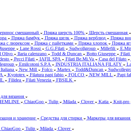
еринос смешанный
Пряжа шерсть 100%
Шерсть смешанная
ора
Пряжа бамбук
Пряжа шелк
Пряжа верблюд
Пряжа вис
жа с люрексом
Пряжа с пайетками
Пряжа хлопок
Пряжа яг
Jiuseppe
Lane Rossi
G.G.Filati
Sudwollgroup
Millefili
E.Mir
ll Olivo
Ilaria calenzano
Todd & Duncan
Botto Giuseppe
Filati
desto
Pecci Filati
IAFIL SPA
Filati Be.Mi.Va
Casa del Filato
legroup
Emilcotoni S.P.A
INDUSTRIA ITALIANA FILATY
L
 Italiana
New Mill
Folco
Martex
Todd&Duncan
Sudwollegr
.A
Kyototex
Filatura papi fabio
FOLCO
NEW MILL
Papi f
IL
Filidea
Filati Venezia
FBSILK
для вязания
HEMLINE
ChiaoGoo
Tulip
Milada
Clover
Katia
Knit-pro
зация и хранение
Средства для стирки
Маркеры для вязания
ChiaoGoo
Tulip
Milada
Clover