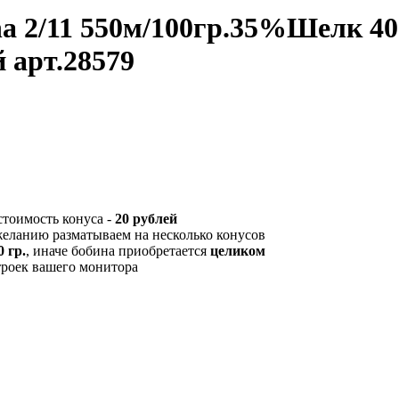
stina 2/11 550м/100гр.35%Шел
 арт.28579
стоимость конуса -
20 рублей
желанию разматываем на несколько конусов
 гр.
, иначе бобина приобретается
целиком
троек вашего монитора