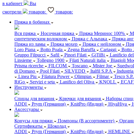
в кабинет
Вы
смотрели
товаров:
товаров:
Пряжа в бобинах
Вся пряжа
Носочная пряжа
Пряжа Меринос 100%
М
синтетическим волокном
Пряжа с Альпака
Пряжа анг
Пряжа из ламы
Пряжа мохер
Пряжа с нейлоном
Пря
Loro Piana
Botto Poala
Zegna Baruffa
Cariaggi
Botto 
Gruppo Filpucci
Safil
Pinori Filati
GiTiBi
Lanificio de
Linsieme
Tollegno 1900
Filati Naturali italia
Biagioli Mo
Prisma ricerche
FILCOM
Toscano
Mister Joe
Suedwol
di Domaso
Pool Filati
SILVEDD
Italfil S.P.A
Industria
Linea Piu
Filatura Power
Olimpias
Filmar
Tesco S.P
RiGo
Servizi e seta
Lanifico del Oliva
KNOLL
ECAF
Инструменты
Спицы для вязания
Крючки для вязания
Наборы спиц 
ADDI
Prym (Германия)
KnitPro (Индия)
HiyaHiya
Аксессуары
Конусы для пряжи
Помпоны (В ассортименте)
Органи
Сертификаты
Шоколад
ADDI
Prym (Германия)
KnitPro (Индия)
HEMLINE