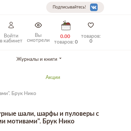
Подписывайтесь!
Вы
Войти
товаров:
0.00
смотрели
в кабинет
0
товаров:
0
Журналы и книги
Акции
ми". Брук Нико
урные шали, шарфы и пуловеры с
и мотивами". Брук Нико