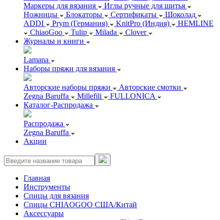
Маркеры для вязания
Иглы ручные для шитья
Ножницы
Блокаторы
Сертификаты
Шоколад
ADDI
Prym (Германия)
KnitPro (Индия)
HEMLINE
ChiaoGoo
Tulip
Milada
Clover
Журналы и книги
Lamana
Наборы пряжи для вязания
Авторские наборы пряжи
Авторские смотки
Zegna Baruffa
Millefili
FULLONICA
Каталог-Распродажа
Распродажа
Zegna Baruffa
Акции
Главная
Инструменты
Спицы для вязания
Спицы CHIAOGOO США/Китай
Аксессуары