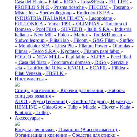
Casa del Filato
Filati
RIGO
Lora&Festa
FIL.LIFE
PROFILO S.N.C
Prisma ricerche
FILCOM
Toscano
Mister Joe
Suedwollegroup
Emilcotoni S.P.A
INDUSTRIA ITALIANA FILATY
Lagopolane
FULLONICA
Vimar 1991
OLIMPIAS
Torcitura di
Domaso
Pool Filati
SILVEDD
Italfil S.P.A
Industria
Italiana
New Mill
Folco
Martex
Todd&Duncan
Sudwollegroup
Filitali lab
Filcom
G&G Filati
Sinflex
Monticolor SPA
Linea Piu
Filatura Power
Olimpias
Filmar
Tesco S.P.A
Kyototex
Filatura papi fabio
FOLCO
NEW MILL
Papi fabio
ALPES
Pecci filati
Casa del filato
Torcitura di domaso
RiGo
Servizi e
seta
Lanifico del Oliva
KNOLL
ECAFIL
Filidea
Filati Venezia
FBSILK
Инструменты
Спицы для вязания
Крючки для вязания
Наборы
спиц для вязания
ADDI
Prym (Германия)
KnitPro (Индия)
HiyaHiya
HEMLINE
ChiaoGoo
Tulip
Milada
Clover
Katia
Knit-pro
Tullip
Аксессуары
Конусы для пряжи
Помпоны (В ассортименте)
Организация и хранение
Средства для стирки