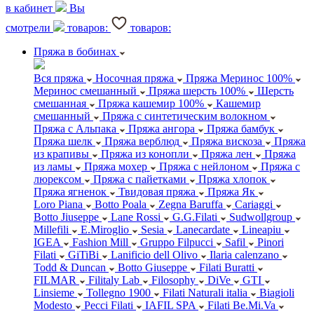
в кабинет
Вы
смотрели
товаров:
товаров:
Пряжа в бобинах
Вся пряжа
Носочная пряжа
Пряжа Меринос 100%
Меринос смешанный
Пряжа шерсть 100%
Шерсть
смешанная
Пряжа кашемир 100%
Кашемир
смешанный
Пряжа с синтетическим волокном
Пряжа с Альпака
Пряжа ангора
Пряжа бамбук
Пряжа шелк
Пряжа верблюд
Пряжа вискоза
Пряжа
из крапивы
Пряжа из конопли
Пряжа лен
Пряжа
из ламы
Пряжа мохер
Пряжа с нейлоном
Пряжа с
люрексом
Пряжа с пайетками
Пряжа хлопок
Пряжа ягненок
Твидовая пряжа
Пряжа Як
Loro Piana
Botto Poala
Zegna Baruffa
Cariaggi
Botto Jiuseppe
Lane Rossi
G.G.Filati
Sudwollgroup
Millefili
E.Miroglio
Sesia
Lanecardate
Lineapiu
IGEA
Fashion Mill
Gruppo Filpucci
Safil
Pinori
Filati
GiTiBi
Lanificio dell Olivo
Ilaria calenzano
Todd & Duncan
Botto Giuseppe
Filati Buratti
FILMAR
Filitaly Lab
Filosophy
DiVe
GTI
Linsieme
Tollegno 1900
Filati Naturali italia
Biagioli
Modesto
Pecci Filati
IAFIL SPA
Filati Be.Mi.Va