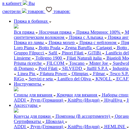
в кабинет
Вы
смотрели
товаров:
товаров:
Пряжа в бобинах
Вся пряжа
Носочная пряжа
Пряжа Меринос 100%
М
синтетическим волокном
Пряжа с Альпака
Пряжа анг
Пряжа из ламы
Пряжа мохер
Пряжа с нейлоном
Пря
Loro Piana
Botto Poala
Zegna Baruffa
Cariaggi
Botto 
Gruppo Filpucci
Safil
Pinori Filati
GiTiBi
Lanificio de
Linsieme
Tollegno 1900
Filati Naturali italia
Biagioli Mo
Prisma ricerche
FILCOM
Toscano
Mister Joe
Suedwol
di Domaso
Pool Filati
SILVEDD
Italfil S.P.A
Industria
Linea Piu
Filatura Power
Olimpias
Filmar
Tesco S.P
RiGo
Servizi e seta
Lanifico del Oliva
KNOLL
ECAF
Инструменты
Спицы для вязания
Крючки для вязания
Наборы спиц 
ADDI
Prym (Германия)
KnitPro (Индия)
HiyaHiya
Аксессуары
Конусы для пряжи
Помпоны (В ассортименте)
Органи
Сертификаты
Шоколад
ADDI
Prym (Германия)
KnitPro (Индия)
HEMLINE