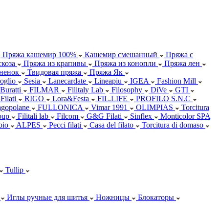
Пряжа кашемир 100%
Кашемир смешанный
Пряжа с
коза
Пряжа из крапивы
Пряжа из конопли
Пряжа лен
ненок
Твидовая пряжа
Пряжа Як
oglio
Sesia
Lanecardate
Lineapiu
IGEA
Fashion Mill
 Buratti
FILMAR
Filitaly Lab
Filosophy
DiVe
GTI
Filati
RIGO
Lora&Festa
FIL.LIFE
PROFILO S.N.C
agopolane
FULLONICA
Vimar 1991
OLIMPIAS
Torcitura
oup
Filitali lab
Filcom
G&G Filati
Sinflex
Monticolor SPA
abio
ALPES
Pecci filati
Casa del filato
Torcitura di domaso
Tullip
Иглы ручные для шитья
Ножницы
Блокаторы