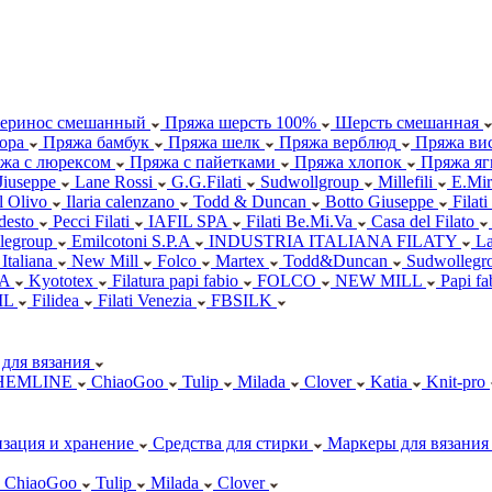
еринос смешанный
Пряжа шерсть 100%
Шерсть смешанная
ора
Пряжа бамбук
Пряжа шелк
Пряжа верблюд
Пряжа вис
жа с люрексом
Пряжа с пайетками
Пряжа хлопок
Пряжа яг
Jiuseppe
Lane Rossi
G.G.Filati
Sudwollgroup
Millefili
E.Mir
ll Olivo
Ilaria calenzano
Todd & Duncan
Botto Giuseppe
Filati
desto
Pecci Filati
IAFIL SPA
Filati Be.Mi.Va
Casa del Filato
legroup
Emilcotoni S.P.A
INDUSTRIA ITALIANA FILATY
L
 Italiana
New Mill
Folco
Martex
Todd&Duncan
Sudwollegr
.A
Kyototex
Filatura papi fabio
FOLCO
NEW MILL
Papi f
IL
Filidea
Filati Venezia
FBSILK
для вязания
HEMLINE
ChiaoGoo
Tulip
Milada
Clover
Katia
Knit-pro
зация и хранение
Средства для стирки
Маркеры для вязания
ChiaoGoo
Tulip
Milada
Clover