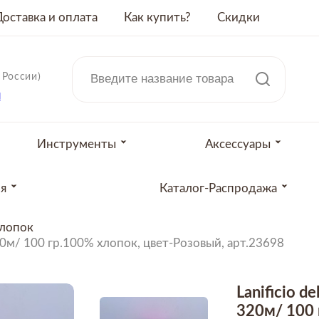
Доставка и оплата
Как купить?
Скидки
 России)
u
Инструменты
Аксессуары
ия
Каталог-Распродажа
лопок
e, 320м/ 100 гр.100% хлопок, цвет-Розовый, арт.23698
Lanificio de
320м/ 100 