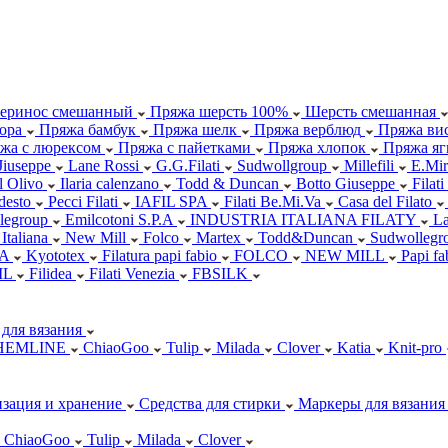
еринос смешанный
Пряжа шерсть 100%
Шерсть смешанная
ора
Пряжа бамбук
Пряжа шелк
Пряжа верблюд
Пряжа вис
жа с люрексом
Пряжа с пайетками
Пряжа хлопок
Пряжа яг
Jiuseppe
Lane Rossi
G.G.Filati
Sudwollgroup
Millefili
E.Mir
ll Olivo
Ilaria calenzano
Todd & Duncan
Botto Giuseppe
Filati
desto
Pecci Filati
IAFIL SPA
Filati Be.Mi.Va
Casa del Filato
legroup
Emilcotoni S.P.A
INDUSTRIA ITALIANA FILATY
L
 Italiana
New Mill
Folco
Martex
Todd&Duncan
Sudwollegr
.A
Kyototex
Filatura papi fabio
FOLCO
NEW MILL
Papi f
IL
Filidea
Filati Venezia
FBSILK
для вязания
HEMLINE
ChiaoGoo
Tulip
Milada
Clover
Katia
Knit-pro
зация и хранение
Средства для стирки
Маркеры для вязания
ChiaoGoo
Tulip
Milada
Clover