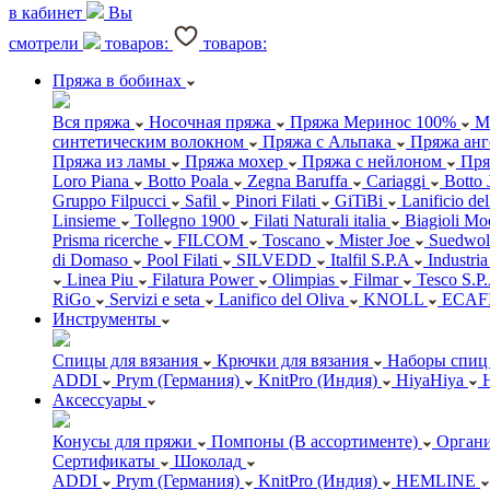
в кабинет
Вы
смотрели
товаров:
товаров:
Пряжа в бобинах
Вся пряжа
Носочная пряжа
Пряжа Меринос 100%
М
синтетическим волокном
Пряжа с Альпака
Пряжа анг
Пряжа из ламы
Пряжа мохер
Пряжа с нейлоном
Пря
Loro Piana
Botto Poala
Zegna Baruffa
Cariaggi
Botto 
Gruppo Filpucci
Safil
Pinori Filati
GiTiBi
Lanificio de
Linsieme
Tollegno 1900
Filati Naturali italia
Biagioli Mo
Prisma ricerche
FILCOM
Toscano
Mister Joe
Suedwol
di Domaso
Pool Filati
SILVEDD
Italfil S.P.A
Industria
Linea Piu
Filatura Power
Olimpias
Filmar
Tesco S.P
RiGo
Servizi e seta
Lanifico del Oliva
KNOLL
ECAF
Инструменты
Спицы для вязания
Крючки для вязания
Наборы спиц 
ADDI
Prym (Германия)
KnitPro (Индия)
HiyaHiya
Аксессуары
Конусы для пряжи
Помпоны (В ассортименте)
Органи
Сертификаты
Шоколад
ADDI
Prym (Германия)
KnitPro (Индия)
HEMLINE