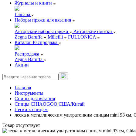
Журналы и книги
Lamana
Наборы пряжи для вязания
Авторские наборы пряжи
Авторские смотки
Zegna Baruffa
Millefili
FULLONICA
Каталог-Распродажа
Распродажа
Zegna Baruffa
Акции
Главная
Инструменты
Спицы для вязания
Спицы CHIAOGOO США/Китай
Лески к спицам
леска к металлическим ультратонким спицам mini 93 см, 
Товар отсутствует