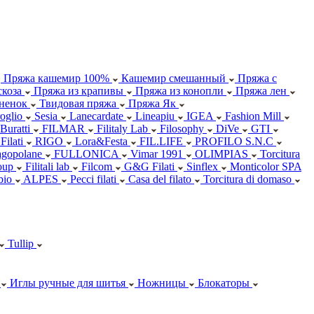
Пряжа кашемир 100%
Кашемир смешанный
Пряжа с
коза
Пряжа из крапивы
Пряжа из конопли
Пряжа лен
ненок
Твидовая пряжа
Пряжа Як
oglio
Sesia
Lanecardate
Lineapiu
IGEA
Fashion Mill
 Buratti
FILMAR
Filitaly Lab
Filosophy
DiVe
GTI
Filati
RIGO
Lora&Festa
FIL.LIFE
PROFILO S.N.C
agopolane
FULLONICA
Vimar 1991
OLIMPIAS
Torcitura
oup
Filitali lab
Filcom
G&G Filati
Sinflex
Monticolor SPA
abio
ALPES
Pecci filati
Casa del filato
Torcitura di domaso
Tullip
Иглы ручные для шитья
Ножницы
Блокаторы