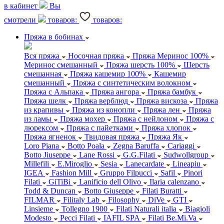
в кабинет
Вы
смотрели
товаров:
товаров:
Пряжа в бобинах
Вся пряжа
Носочная пряжа
Пряжа Меринос 100%
Меринос смешанный
Пряжа шерсть 100%
Шерсть
смешанная
Пряжа кашемир 100%
Кашемир
смешанный
Пряжа с синтетическим волокном
Пряжа с Альпака
Пряжа ангора
Пряжа бамбук
Пряжа шелк
Пряжа верблюд
Пряжа вискоза
Пряжа
из крапивы
Пряжа из конопли
Пряжа лен
Пряжа
из ламы
Пряжа мохер
Пряжа с нейлоном
Пряжа с
люрексом
Пряжа с пайетками
Пряжа хлопок
Пряжа ягненок
Твидовая пряжа
Пряжа Як
Loro Piana
Botto Poala
Zegna Baruffa
Cariaggi
Botto Jiuseppe
Lane Rossi
G.G.Filati
Sudwollgroup
Millefili
E.Miroglio
Sesia
Lanecardate
Lineapiu
IGEA
Fashion Mill
Gruppo Filpucci
Safil
Pinori
Filati
GiTiBi
Lanificio dell Olivo
Ilaria calenzano
Todd & Duncan
Botto Giuseppe
Filati Buratti
FILMAR
Filitaly Lab
Filosophy
DiVe
GTI
Linsieme
Tollegno 1900
Filati Naturali italia
Biagioli
Modesto
Pecci Filati
IAFIL SPA
Filati Be.Mi.Va