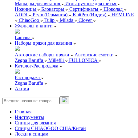
Маркеры для вязания
Иглы ручные для шитья
Ножницы
Блокаторы
Сертификаты
Шоколад
ADDI
Prym (Германия)
KnitPro (Индия)
HEMLINE
ChiaoGoo
Tulip
Milada
Clover
Журналы и книги
Lamana
Наборы пряжи для вязания
Авторские наборы пряжи
Авторские смотки
Zegna Baruffa
Millefili
FULLONICA
Каталог-Распродажа
Распродажа
Zegna Baruffa
Акции
Главная
Инструменты
Спицы для вязания
Спицы CHIAOGOO США/Китай
Лески к спицам