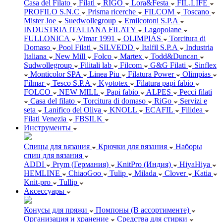
Casa del Filato
Filati
RIGO
Lora&Festa
FIL.LIFE
PROFILO S.N.C
Prisma ricerche
FILCOM
Toscano
Mister Joe
Suedwollegroup
Emilcotoni S.P.A
INDUSTRIA ITALIANA FILATY
Lagopolane
FULLONICA
Vimar 1991
OLIMPIAS
Torcitura di
Domaso
Pool Filati
SILVEDD
Italfil S.P.A
Industria
Italiana
New Mill
Folco
Martex
Todd&Duncan
Sudwollegroup
Filitali lab
Filcom
G&G Filati
Sinflex
Monticolor SPA
Linea Piu
Filatura Power
Olimpias
Filmar
Tesco S.P.A
Kyototex
Filatura papi fabio
FOLCO
NEW MILL
Papi fabio
ALPES
Pecci filati
Casa del filato
Torcitura di domaso
RiGo
Servizi e
seta
Lanifico del Oliva
KNOLL
ECAFIL
Filidea
Filati Venezia
FBSILK
Инструменты
Спицы для вязания
Крючки для вязания
Наборы
спиц для вязания
ADDI
Prym (Германия)
KnitPro (Индия)
HiyaHiya
HEMLINE
ChiaoGoo
Tulip
Milada
Clover
Katia
Knit-pro
Tullip
Аксессуары
Конусы для пряжи
Помпоны (В ассортименте)
Организация и хранение
Средства для стирки