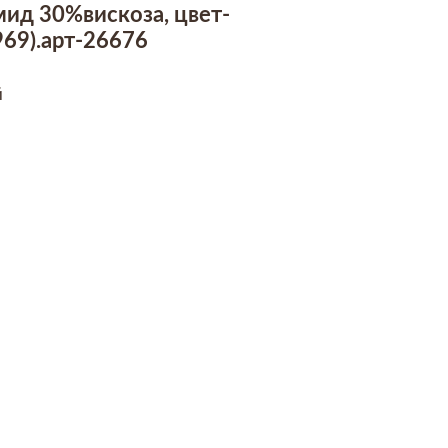
ид 30%вискоза, цвет-
69).арт-26676
й