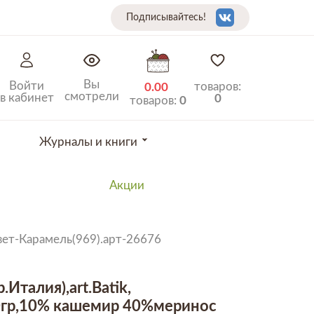
Подписывайтесь!
Вы
Войти
товаров:
0.00
смотрели
в кабинет
0
товаров:
0
Журналы и книги
Акции
вет-Карамель(969).арт-26676
р.Италия),art.Batik,
гр,10% кашемир 40%меринос