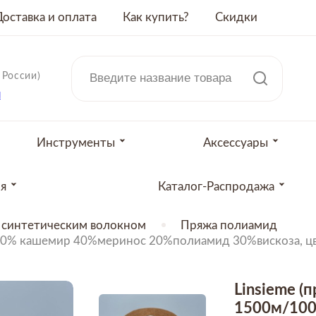
Доставка и оплата
Как купить?
Скидки
 России)
u
Инструменты
Аксессуары
ия
Каталог-Распродажа
 синтетическим волокном
Пряжа полиамид
0гр,10% кашемир 40%меринос 20%полиамид 30%вискоза, ц
Linsieme (п
1500м/100