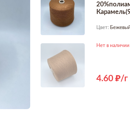
20%полиам
Карамель(9
Цвет:
Бежевы
Нет в наличии
4.60
/г
Hover to zoom