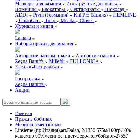
Маркеры для вязания
Иглы ручные для шитья
Ножницы
Блокаторы
Сертификаты
Шоколад
ADDI
Prym (Германия)
KnitPro (Индия)
HEMLINE
ChiaoGoo
Tulip
Milada
Clover
Журналы и книги
Lamana
Наборы пряжи для вязания
Авторские наборы пряжи
Авторские смотки
Zegna Baruffa
Millefili
FULLONICA
Каталог-Распродажа
Распродажа
Zegna Baruffa
Акции
Главная
Пряжа в бобинах
Меринос смешанный
Linsieme (пр.Италия),art.Dalan, 2/1350 675м/100гр,10%
кашемир 90%меринос, цвет-Серо-голубой.арт-27557