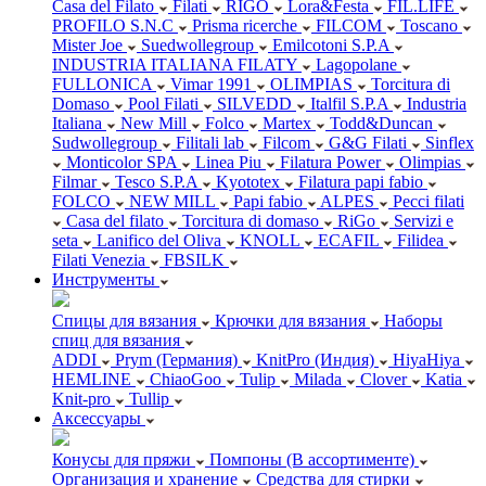
Casa del Filato
Filati
RIGO
Lora&Festa
FIL.LIFE
PROFILO S.N.C
Prisma ricerche
FILCOM
Toscano
Mister Joe
Suedwollegroup
Emilcotoni S.P.A
INDUSTRIA ITALIANA FILATY
Lagopolane
FULLONICA
Vimar 1991
OLIMPIAS
Torcitura di
Domaso
Pool Filati
SILVEDD
Italfil S.P.A
Industria
Italiana
New Mill
Folco
Martex
Todd&Duncan
Sudwollegroup
Filitali lab
Filcom
G&G Filati
Sinflex
Monticolor SPA
Linea Piu
Filatura Power
Olimpias
Filmar
Tesco S.P.A
Kyototex
Filatura papi fabio
FOLCO
NEW MILL
Papi fabio
ALPES
Pecci filati
Casa del filato
Torcitura di domaso
RiGo
Servizi e
seta
Lanifico del Oliva
KNOLL
ECAFIL
Filidea
Filati Venezia
FBSILK
Инструменты
Спицы для вязания
Крючки для вязания
Наборы
спиц для вязания
ADDI
Prym (Германия)
KnitPro (Индия)
HiyaHiya
HEMLINE
ChiaoGoo
Tulip
Milada
Clover
Katia
Knit-pro
Tullip
Аксессуары
Конусы для пряжи
Помпоны (В ассортименте)
Организация и хранение
Средства для стирки