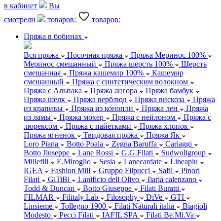
в кабинет
Вы
смотрели
товаров:
товаров:
Пряжа в бобинах
Вся пряжа
Носочная пряжа
Пряжа Меринос 100%
Меринос смешанный
Пряжа шерсть 100%
Шерсть
смешанная
Пряжа кашемир 100%
Кашемир
смешанный
Пряжа с синтетическим волокном
Пряжа с Альпака
Пряжа ангора
Пряжа бамбук
Пряжа шелк
Пряжа верблюд
Пряжа вискоза
Пряжа
из крапивы
Пряжа из конопли
Пряжа лен
Пряжа
из ламы
Пряжа мохер
Пряжа с нейлоном
Пряжа с
люрексом
Пряжа с пайетками
Пряжа хлопок
Пряжа ягненок
Твидовая пряжа
Пряжа Як
Loro Piana
Botto Poala
Zegna Baruffa
Cariaggi
Botto Jiuseppe
Lane Rossi
G.G.Filati
Sudwollgroup
Millefili
E.Miroglio
Sesia
Lanecardate
Lineapiu
IGEA
Fashion Mill
Gruppo Filpucci
Safil
Pinori
Filati
GiTiBi
Lanificio dell Olivo
Ilaria calenzano
Todd & Duncan
Botto Giuseppe
Filati Buratti
FILMAR
Filitaly Lab
Filosophy
DiVe
GTI
Linsieme
Tollegno 1900
Filati Naturali italia
Biagioli
Modesto
Pecci Filati
IAFIL SPA
Filati Be.Mi.Va