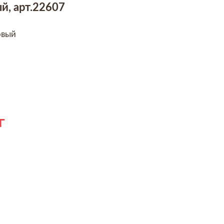
й, арт.22607
овый
г