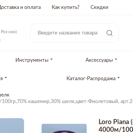
Доставка и оплата
Как купить?
Скидки
 России)
u
Инструменты
Аксессуары
ия
Каталог-Распродажа
шелк
000м/100гр,70% кашемир,30% шелк,цвет-Фиолетовый, арт.
Loro Piana 
4000м/100