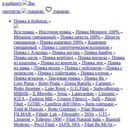
в кабинет
Вы
смотрели
товаров:
товаров:
Пряжа в бобинах
Вся пряжа
Носочная пряжа
Пряжа Меринос 100%
Меринос смешанный
Пряжа шерсть 100%
Шерсть
смешанная
Пряжа кашемир 100%
Кашемир
смешанный
Пряжа с синтетическим волокном
Пряжа с Альпака
Пряжа ангора
Пряжа бамбук
Пряжа шелк
Пряжа верблюд
Пряжа вискоза
Пряжа
из крапивы
Пряжа из конопли
Пряжа лен
Пряжа
из ламы
Пряжа мохер
Пряжа с нейлоном
Пряжа с
люрексом
Пряжа с пайетками
Пряжа хлопок
Пряжа ягненок
Твидовая пряжа
Пряжа Як
Loro Piana
Botto Poala
Zegna Baruffa
Cariaggi
Botto Jiuseppe
Lane Rossi
G.G.Filati
Sudwollgroup
Millefili
E.Miroglio
Sesia
Lanecardate
Lineapiu
IGEA
Fashion Mill
Gruppo Filpucci
Safil
Pinori
Filati
GiTiBi
Lanificio dell Olivo
Ilaria calenzano
Todd & Duncan
Botto Giuseppe
Filati Buratti
FILMAR
Filitaly Lab
Filosophy
DiVe
GTI
Linsieme
Tollegno 1900
Filati Naturali italia
Biagioli
Modesto
Pecci Filati
IAFIL SPA
Filati Be.Mi.Va