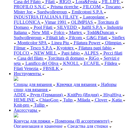
Casa del Filato
Filati
RIGO
Lora&Festa
FIL.LIFE
PROFILO S.N.C
Prisma ricerche
FILCOM
Toscano
Mister Joe
Suedwollegroup
Emilcotoni S.P.A
INDUSTRIA ITALIANA FILATY
Lagopolane
FULLONICA
Vimar 1991
OLIMPIAS
Torcitura di
Domaso
Pool Filati
SILVEDD
Italfil S.P.A
Industria
Italiana
New Mill
Folco
Martex
Todd&Duncan
Sudwollegroup
Filitali lab
Filcom
G&G Filati
Sinflex
Monticolor SPA
Linea Piu
Filatura Power
Olimpias
Filmar
Tesco S.P.A
Kyototex
Filatura papi fabio
FOLCO
NEW MILL
Papi fabio
ALPES
Pecci filati
Casa del filato
Torcitura di domaso
RiGo
Servizi e
seta
Lanifico del Oliva
KNOLL
ECAFIL
Filidea
Filati Venezia
FBSILK
Инструменты
Спицы для вязания
Крючки для вязания
Наборы
спиц для вязания
ADDI
Prym (Германия)
KnitPro (Индия)
HiyaHiya
HEMLINE
ChiaoGoo
Tulip
Milada
Clover
Katia
Knit-pro
Tullip
Аксессуары
Конусы для пряжи
Помпоны (В ассортименте)
Организация и хранение
Средства для стирки