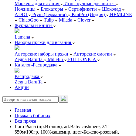
Маркеры для вязания
Иглы ручные для шитья
Ножницы
Блокаторы
Сертификаты
Шоколад
ADDI
Prym (Германия)
KnitPro (Индия)
HEMLINE
ChiaoGoo
Tulip
Milada
Clover
Журналы и книги
Lamana
Наборы пряжи для вязания
Авторские наборы пряжи
Авторские смотки
Zegna Baruffa
Millefili
FULLONICA
Каталог-Распродажа
Распродажа
Zegna Baruffa
Акции
Главная
Пряжа в бобинах
Вся пряжа
Loro Piana (пр.Италия), art.Baby cashmere, 2/11
550м/100гр. 100%кашемир, цвет-Бежево-розовый,