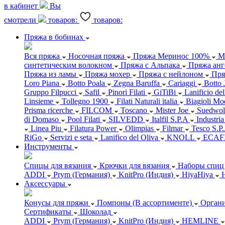
в кабинет
Вы
смотрели
товаров:
товаров:
Пряжа в бобинах
Вся пряжа
Носочная пряжа
Пряжа Меринос 100%
М
синтетическим волокном
Пряжа с Альпака
Пряжа анг
Пряжа из ламы
Пряжа мохер
Пряжа с нейлоном
Пря
Loro Piana
Botto Poala
Zegna Baruffa
Cariaggi
Botto 
Gruppo Filpucci
Safil
Pinori Filati
GiTiBi
Lanificio de
Linsieme
Tollegno 1900
Filati Naturali italia
Biagioli Mo
Prisma ricerche
FILCOM
Toscano
Mister Joe
Suedwol
di Domaso
Pool Filati
SILVEDD
Italfil S.P.A
Industria
Linea Piu
Filatura Power
Olimpias
Filmar
Tesco S.P
RiGo
Servizi e seta
Lanifico del Oliva
KNOLL
ECAF
Инструменты
Спицы для вязания
Крючки для вязания
Наборы спиц 
ADDI
Prym (Германия)
KnitPro (Индия)
HiyaHiya
Аксессуары
Конусы для пряжи
Помпоны (В ассортименте)
Органи
Сертификаты
Шоколад
ADDI
Prym (Германия)
KnitPro (Индия)
HEMLINE