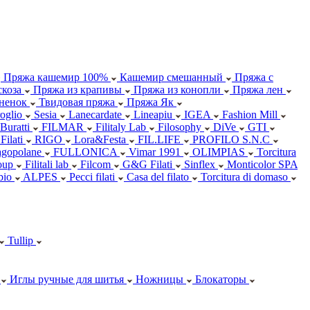
Пряжа кашемир 100%
Кашемир смешанный
Пряжа с
коза
Пряжа из крапивы
Пряжа из конопли
Пряжа лен
ненок
Твидовая пряжа
Пряжа Як
oglio
Sesia
Lanecardate
Lineapiu
IGEA
Fashion Mill
 Buratti
FILMAR
Filitaly Lab
Filosophy
DiVe
GTI
Filati
RIGO
Lora&Festa
FIL.LIFE
PROFILO S.N.C
agopolane
FULLONICA
Vimar 1991
OLIMPIAS
Torcitura
oup
Filitali lab
Filcom
G&G Filati
Sinflex
Monticolor SPA
abio
ALPES
Pecci filati
Casa del filato
Torcitura di domaso
Tullip
Иглы ручные для шитья
Ножницы
Блокаторы