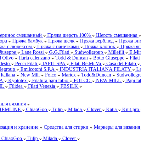
еринос смешанный
Пряжа шерсть 100%
Шерсть смешанная
ора
Пряжа бамбук
Пряжа шелк
Пряжа верблюд
Пряжа вис
жа с люрексом
Пряжа с пайетками
Пряжа хлопок
Пряжа яг
Jiuseppe
Lane Rossi
G.G.Filati
Sudwollgroup
Millefili
E.Mir
ll Olivo
Ilaria calenzano
Todd & Duncan
Botto Giuseppe
Filati
desto
Pecci Filati
IAFIL SPA
Filati Be.Mi.Va
Casa del Filato
legroup
Emilcotoni S.P.A
INDUSTRIA ITALIANA FILATY
L
 Italiana
New Mill
Folco
Martex
Todd&Duncan
Sudwollegr
.A
Kyototex
Filatura papi fabio
FOLCO
NEW MILL
Papi f
IL
Filidea
Filati Venezia
FBSILK
для вязания
HEMLINE
ChiaoGoo
Tulip
Milada
Clover
Katia
Knit-pro
зация и хранение
Средства для стирки
Маркеры для вязания
ChiaoGoo
Tulip
Milada
Clover