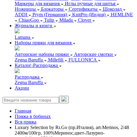
Маркеры для вязания
Иглы ручные для шитья
Ножницы
Блокаторы
Сертификаты
Шоколад
ADDI
Prym (Германия)
KnitPro (Индия)
HEMLINE
ChiaoGoo
Tulip
Milada
Clover
Журналы и книги
Lamana
Наборы пряжи для вязания
Авторские наборы пряжи
Авторские смотки
Zegna Baruffa
Millefili
FULLONICA
Каталог-Распродажа
Распродажа
Zegna Baruffa
Акции
Главная
Пряжа в бобинах
Вся пряжа
Luxury Selection by Ri.Go (пр.Италия), art-Merinos, 2/48
2400м/100гр, 100%Меринос,цвет-Лазурно-