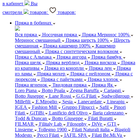
в кабинет
Вы
смотрели
товаров:
товаров:
Пряжа в бобинах
Вся пряжа
Носочная пряжа
Пряжа Меринос 100%
Меринос смешанный
Пряжа шерсть 100%
Шерсть
смешанная
Пряжа кашемир 100%
Кашемир
смешанный
Пряжа с синтетическим волокном
Пряжа с Альпака
Пряжа ангора
Пряжа бамбук
Пряжа шелк
Пряжа верблюд
Пряжа вискоза
Пряжа
из крапивы
Пряжа из конопли
Пряжа лен
Пряжа
из ламы
Пряжа мохер
Пряжа с нейлоном
Пряжа с
люрексом
Пряжа с пайетками
Пряжа хлопок
Пряжа ягненок
Твидовая пряжа
Пряжа Як
Loro Piana
Botto Poala
Zegna Baruffa
Cariaggi
Botto Jiuseppe
Lane Rossi
G.G.Filati
Sudwollgroup
Millefili
E.Miroglio
Sesia
Lanecardate
Lineapiu
IGEA
Fashion Mill
Gruppo Filpucci
Safil
Pinori
Filati
GiTiBi
Lanificio dell Olivo
Ilaria calenzano
Todd & Duncan
Botto Giuseppe
Filati Buratti
FILMAR
Filitaly Lab
Filosophy
DiVe
GTI
Linsieme
Tollegno 1900
Filati Naturali italia
Biagioli
Modesto
Pecci Filati
IAFIL SPA
Filati Be.Mi.Va