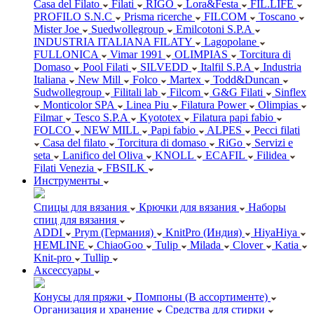
Casa del Filato
Filati
RIGO
Lora&Festa
FIL.LIFE
PROFILO S.N.C
Prisma ricerche
FILCOM
Toscano
Mister Joe
Suedwollegroup
Emilcotoni S.P.A
INDUSTRIA ITALIANA FILATY
Lagopolane
FULLONICA
Vimar 1991
OLIMPIAS
Torcitura di
Domaso
Pool Filati
SILVEDD
Italfil S.P.A
Industria
Italiana
New Mill
Folco
Martex
Todd&Duncan
Sudwollegroup
Filitali lab
Filcom
G&G Filati
Sinflex
Monticolor SPA
Linea Piu
Filatura Power
Olimpias
Filmar
Tesco S.P.A
Kyototex
Filatura papi fabio
FOLCO
NEW MILL
Papi fabio
ALPES
Pecci filati
Casa del filato
Torcitura di domaso
RiGo
Servizi e
seta
Lanifico del Oliva
KNOLL
ECAFIL
Filidea
Filati Venezia
FBSILK
Инструменты
Спицы для вязания
Крючки для вязания
Наборы
спиц для вязания
ADDI
Prym (Германия)
KnitPro (Индия)
HiyaHiya
HEMLINE
ChiaoGoo
Tulip
Milada
Clover
Katia
Knit-pro
Tullip
Аксессуары
Конусы для пряжи
Помпоны (В ассортименте)
Организация и хранение
Средства для стирки