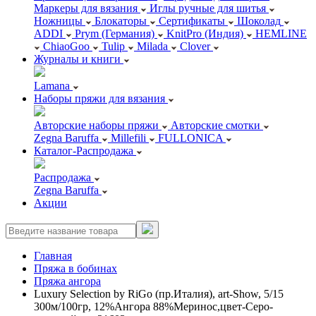
Маркеры для вязания
Иглы ручные для шитья
Ножницы
Блокаторы
Сертификаты
Шоколад
ADDI
Prym (Германия)
KnitPro (Индия)
HEMLINE
ChiaoGoo
Tulip
Milada
Clover
Журналы и книги
Lamana
Наборы пряжи для вязания
Авторские наборы пряжи
Авторские смотки
Zegna Baruffa
Millefili
FULLONICA
Каталог-Распродажа
Распродажа
Zegna Baruffa
Акции
Главная
Пряжа в бобинах
Пряжа ангора
Luxury Selection by RiGo (пр.Италия), art-Show, 5/15
300м/100гр, 12%Ангора 88%Меринос,цвет-Серо-