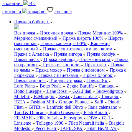
в кабинет
Вы
смотрели
товаров:
товаров:
Пряжа в бобинах
Вся пряжа
Носочная пряжа
Пряжа Меринос 100%
Меринос смешанный
Пряжа шерсть 100%
Шерсть
смешанная
Пряжа кашемир 100%
Кашемир
смешанный
Пряжа с синтетическим волокном
Пряжа с Альпака
Пряжа ангора
Пряжа бамбук
Пряжа шелк
Пряжа верблюд
Пряжа вискоза
Пряжа
из крапивы
Пряжа из конопли
Пряжа лен
Пряжа
из ламы
Пряжа мохер
Пряжа с нейлоном
Пряжа с
люрексом
Пряжа с пайетками
Пряжа хлопок
Пряжа ягненок
Твидовая пряжа
Пряжа Як
Loro Piana
Botto Poala
Zegna Baruffa
Cariaggi
Botto Jiuseppe
Lane Rossi
G.G.Filati
Sudwollgroup
Millefili
E.Miroglio
Sesia
Lanecardate
Lineapiu
IGEA
Fashion Mill
Gruppo Filpucci
Safil
Pinori
Filati
GiTiBi
Lanificio dell Olivo
Ilaria calenzano
Todd & Duncan
Botto Giuseppe
Filati Buratti
FILMAR
Filitaly Lab
Filosophy
DiVe
GTI
Linsieme
Tollegno 1900
Filati Naturali italia
Biagioli
Modesto
Pecci Filati
IAFIL SPA
Filati Be.Mi.Va