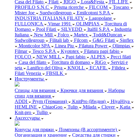
Casa del Filato
Filati
RIGO
Lora&Festa
FIL.LIFE
PROFILO S.N.C
Prisma ricerche
FILCOM
Toscano
Mister Joe
Suedwollegroup
Emilcotoni S.P.A
INDUSTRIA ITALIANA FILATY
Lagopolane
FULLONICA
Vimar 1991
OLIMPIAS
Torcitura di
Domaso
Pool Filati
SILVEDD
Italfil S.P.A
Industria
Italiana
New Mill
Folco
Martex
Todd&Duncan
Sudwollegroup
Filitali lab
Filcom
G&G Filati
Sinflex
Monticolor SPA
Linea Piu
Filatura Power
Olimpias
Filmar
Tesco S.P.A
Kyototex
Filatura papi fabio
FOLCO
NEW MILL
Papi fabio
ALPES
Pecci filati
Casa del filato
Torcitura di domaso
RiGo
Servizi e
seta
Lanifico del Oliva
KNOLL
ECAFIL
Filidea
Filati Venezia
FBSILK
Инструменты
Спицы для вязания
Крючки для вязания
Наборы
спиц для вязания
ADDI
Prym (Германия)
KnitPro (Индия)
HiyaHiya
HEMLINE
ChiaoGoo
Tulip
Milada
Clover
Katia
Knit-pro
Tullip
Аксессуары
Конусы для пряжи
Помпоны (В ассортименте)
Организация и хранение
Средства для стирки