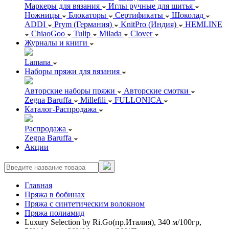
Маркеры для вязания
Иглы ручные для шитья
Ножницы
Блокаторы
Сертификаты
Шоколад
ADDI
Prym (Германия)
KnitPro (Индия)
HEMLINE
ChiaoGoo
Tulip
Milada
Clover
Журналы и книги
Lamana
Наборы пряжи для вязания
Авторские наборы пряжи
Авторские смотки
Zegna Baruffa
Millefili
FULLONICA
Каталог-Распродажа
Распродажа
Zegna Baruffa
Акции
Главная
Пряжа в бобинах
Пряжа с синтетическим волокном
Пряжа полиамид
Luxury Selection by Ri.Go(пр.Италия), 340 м/100гр,