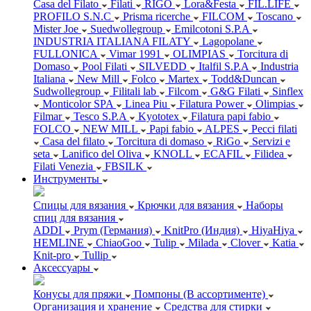
Casa del Filato
Filati
RIGO
Lora&Festa
FIL.LIFE
PROFILO S.N.C
Prisma ricerche
FILCOM
Toscano
Mister Joe
Suedwollegroup
Emilcotoni S.P.A
INDUSTRIA ITALIANA FILATY
Lagopolane
FULLONICA
Vimar 1991
OLIMPIAS
Torcitura di
Domaso
Pool Filati
SILVEDD
Italfil S.P.A
Industria
Italiana
New Mill
Folco
Martex
Todd&Duncan
Sudwollegroup
Filitali lab
Filcom
G&G Filati
Sinflex
Monticolor SPA
Linea Piu
Filatura Power
Olimpias
Filmar
Tesco S.P.A
Kyototex
Filatura papi fabio
FOLCO
NEW MILL
Papi fabio
ALPES
Pecci filati
Casa del filato
Torcitura di domaso
RiGo
Servizi e
seta
Lanifico del Oliva
KNOLL
ECAFIL
Filidea
Filati Venezia
FBSILK
Инструменты
Спицы для вязания
Крючки для вязания
Наборы
спиц для вязания
ADDI
Prym (Германия)
KnitPro (Индия)
HiyaHiya
HEMLINE
ChiaoGoo
Tulip
Milada
Clover
Katia
Knit-pro
Tullip
Аксессуары
Конусы для пряжи
Помпоны (В ассортименте)
Организация и хранение
Средства для стирки