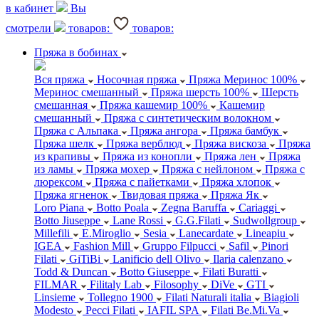
в кабинет
Вы
смотрели
товаров:
товаров:
Пряжа в бобинах
Вся пряжа
Носочная пряжа
Пряжа Меринос 100%
Меринос смешанный
Пряжа шерсть 100%
Шерсть
смешанная
Пряжа кашемир 100%
Кашемир
смешанный
Пряжа с синтетическим волокном
Пряжа с Альпака
Пряжа ангора
Пряжа бамбук
Пряжа шелк
Пряжа верблюд
Пряжа вискоза
Пряжа
из крапивы
Пряжа из конопли
Пряжа лен
Пряжа
из ламы
Пряжа мохер
Пряжа с нейлоном
Пряжа с
люрексом
Пряжа с пайетками
Пряжа хлопок
Пряжа ягненок
Твидовая пряжа
Пряжа Як
Loro Piana
Botto Poala
Zegna Baruffa
Cariaggi
Botto Jiuseppe
Lane Rossi
G.G.Filati
Sudwollgroup
Millefili
E.Miroglio
Sesia
Lanecardate
Lineapiu
IGEA
Fashion Mill
Gruppo Filpucci
Safil
Pinori
Filati
GiTiBi
Lanificio dell Olivo
Ilaria calenzano
Todd & Duncan
Botto Giuseppe
Filati Buratti
FILMAR
Filitaly Lab
Filosophy
DiVe
GTI
Linsieme
Tollegno 1900
Filati Naturali italia
Biagioli
Modesto
Pecci Filati
IAFIL SPA
Filati Be.Mi.Va