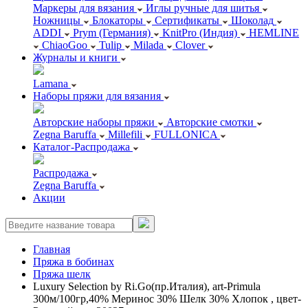
Маркеры для вязания
Иглы ручные для шитья
Ножницы
Блокаторы
Сертификаты
Шоколад
ADDI
Prym (Германия)
KnitPro (Индия)
HEMLINE
ChiaoGoo
Tulip
Milada
Clover
Журналы и книги
Lamana
Наборы пряжи для вязания
Авторские наборы пряжи
Авторские смотки
Zegna Baruffa
Millefili
FULLONICA
Каталог-Распродажа
Распродажа
Zegna Baruffa
Акции
Главная
Пряжа в бобинах
Пряжа шелк
Luxury Selection by Ri.Go(пр.Италия), art-Primula
300м/100гр,40% Меринос 30% Шелк 30% Хлопок , цвет-