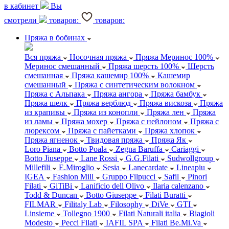
в кабинет
Вы
смотрели
товаров:
товаров:
Пряжа в бобинах
Вся пряжа
Носочная пряжа
Пряжа Меринос 100%
Меринос смешанный
Пряжа шерсть 100%
Шерсть
смешанная
Пряжа кашемир 100%
Кашемир
смешанный
Пряжа с синтетическим волокном
Пряжа с Альпака
Пряжа ангора
Пряжа бамбук
Пряжа шелк
Пряжа верблюд
Пряжа вискоза
Пряжа
из крапивы
Пряжа из конопли
Пряжа лен
Пряжа
из ламы
Пряжа мохер
Пряжа с нейлоном
Пряжа с
люрексом
Пряжа с пайетками
Пряжа хлопок
Пряжа ягненок
Твидовая пряжа
Пряжа Як
Loro Piana
Botto Poala
Zegna Baruffa
Cariaggi
Botto Jiuseppe
Lane Rossi
G.G.Filati
Sudwollgroup
Millefili
E.Miroglio
Sesia
Lanecardate
Lineapiu
IGEA
Fashion Mill
Gruppo Filpucci
Safil
Pinori
Filati
GiTiBi
Lanificio dell Olivo
Ilaria calenzano
Todd & Duncan
Botto Giuseppe
Filati Buratti
FILMAR
Filitaly Lab
Filosophy
DiVe
GTI
Linsieme
Tollegno 1900
Filati Naturali italia
Biagioli
Modesto
Pecci Filati
IAFIL SPA
Filati Be.Mi.Va