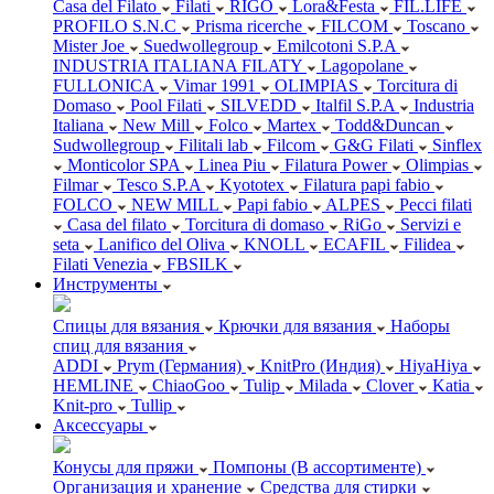
Casa del Filato
Filati
RIGO
Lora&Festa
FIL.LIFE
PROFILO S.N.C
Prisma ricerche
FILCOM
Toscano
Mister Joe
Suedwollegroup
Emilcotoni S.P.A
INDUSTRIA ITALIANA FILATY
Lagopolane
FULLONICA
Vimar 1991
OLIMPIAS
Torcitura di
Domaso
Pool Filati
SILVEDD
Italfil S.P.A
Industria
Italiana
New Mill
Folco
Martex
Todd&Duncan
Sudwollegroup
Filitali lab
Filcom
G&G Filati
Sinflex
Monticolor SPA
Linea Piu
Filatura Power
Olimpias
Filmar
Tesco S.P.A
Kyototex
Filatura papi fabio
FOLCO
NEW MILL
Papi fabio
ALPES
Pecci filati
Casa del filato
Torcitura di domaso
RiGo
Servizi e
seta
Lanifico del Oliva
KNOLL
ECAFIL
Filidea
Filati Venezia
FBSILK
Инструменты
Спицы для вязания
Крючки для вязания
Наборы
спиц для вязания
ADDI
Prym (Германия)
KnitPro (Индия)
HiyaHiya
HEMLINE
ChiaoGoo
Tulip
Milada
Clover
Katia
Knit-pro
Tullip
Аксессуары
Конусы для пряжи
Помпоны (В ассортименте)
Организация и хранение
Средства для стирки