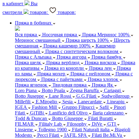
в кабинет
Вы
смотрели
товаров:
товаров:
Пряжа в бобинах
Вся пряжа
Носочная пряжа
Пряжа Меринос 100%
Меринос смешанный
Пряжа шерсть 100%
Шерсть
смешанная
Пряжа кашемир 100%
Кашемир
смешанный
Пряжа с синтетическим волокном
Пряжа с Альпака
Пряжа ангора
Пряжа бамбук
Пряжа шелк
Пряжа верблюд
Пряжа вискоза
Пряжа
из крапивы
Пряжа из конопли
Пряжа лен
Пряжа
из ламы
Пряжа мохер
Пряжа с нейлоном
Пряжа с
люрексом
Пряжа с пайетками
Пряжа хлопок
Пряжа ягненок
Твидовая пряжа
Пряжа Як
Loro Piana
Botto Poala
Zegna Baruffa
Cariaggi
Botto Jiuseppe
Lane Rossi
G.G.Filati
Sudwollgroup
Millefili
E.Miroglio
Sesia
Lanecardate
Lineapiu
IGEA
Fashion Mill
Gruppo Filpucci
Safil
Pinori
Filati
GiTiBi
Lanificio dell Olivo
Ilaria calenzano
Todd & Duncan
Botto Giuseppe
Filati Buratti
FILMAR
Filitaly Lab
Filosophy
DiVe
GTI
Linsieme
Tollegno 1900
Filati Naturali italia
Biagioli
Modesto
Pecci Filati
IAFIL SPA
Filati Be.Mi.Va