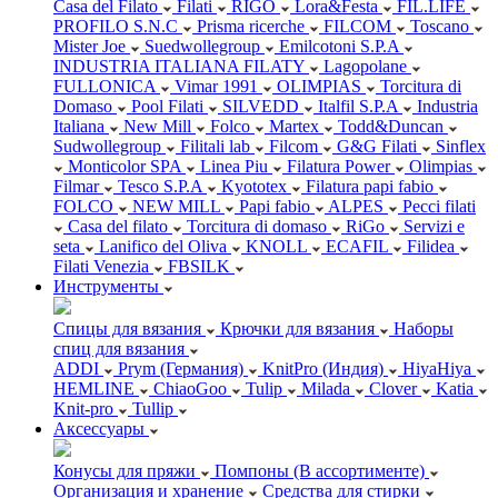
Casa del Filato
Filati
RIGO
Lora&Festa
FIL.LIFE
PROFILO S.N.C
Prisma ricerche
FILCOM
Toscano
Mister Joe
Suedwollegroup
Emilcotoni S.P.A
INDUSTRIA ITALIANA FILATY
Lagopolane
FULLONICA
Vimar 1991
OLIMPIAS
Torcitura di
Domaso
Pool Filati
SILVEDD
Italfil S.P.A
Industria
Italiana
New Mill
Folco
Martex
Todd&Duncan
Sudwollegroup
Filitali lab
Filcom
G&G Filati
Sinflex
Monticolor SPA
Linea Piu
Filatura Power
Olimpias
Filmar
Tesco S.P.A
Kyototex
Filatura papi fabio
FOLCO
NEW MILL
Papi fabio
ALPES
Pecci filati
Casa del filato
Torcitura di domaso
RiGo
Servizi e
seta
Lanifico del Oliva
KNOLL
ECAFIL
Filidea
Filati Venezia
FBSILK
Инструменты
Спицы для вязания
Крючки для вязания
Наборы
спиц для вязания
ADDI
Prym (Германия)
KnitPro (Индия)
HiyaHiya
HEMLINE
ChiaoGoo
Tulip
Milada
Clover
Katia
Knit-pro
Tullip
Аксессуары
Конусы для пряжи
Помпоны (В ассортименте)
Организация и хранение
Средства для стирки