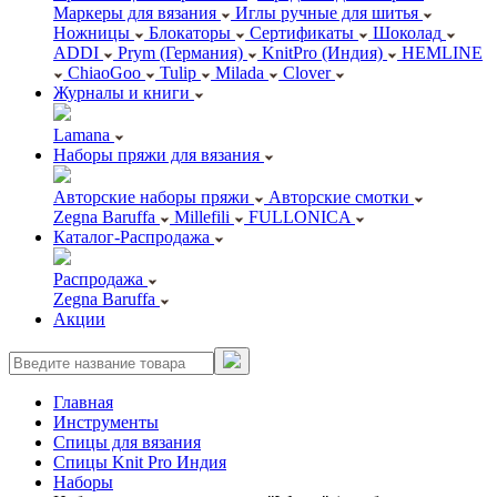
Маркеры для вязания
Иглы ручные для шитья
Ножницы
Блокаторы
Сертификаты
Шоколад
ADDI
Prym (Германия)
KnitPro (Индия)
HEMLINE
ChiaoGoo
Tulip
Milada
Clover
Журналы и книги
Lamana
Наборы пряжи для вязания
Авторские наборы пряжи
Авторские смотки
Zegna Baruffa
Millefili
FULLONICA
Каталог-Распродажа
Распродажа
Zegna Baruffa
Акции
Главная
Инструменты
Спицы для вязания
Спицы Knit Pro Индия
Наборы