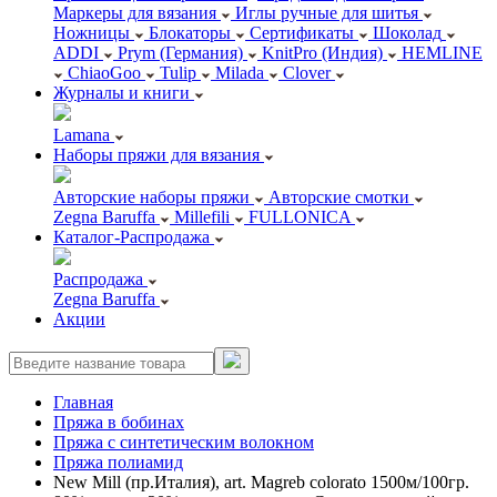
Маркеры для вязания
Иглы ручные для шитья
Ножницы
Блокаторы
Сертификаты
Шоколад
ADDI
Prym (Германия)
KnitPro (Индия)
HEMLINE
ChiaoGoo
Tulip
Milada
Clover
Журналы и книги
Lamana
Наборы пряжи для вязания
Авторские наборы пряжи
Авторские смотки
Zegna Baruffa
Millefili
FULLONICA
Каталог-Распродажа
Распродажа
Zegna Baruffa
Акции
Главная
Пряжа в бобинах
Пряжа с синтетическим волокном
Пряжа полиамид
New Mill (пр.Италия), art. Magreb colorato 1500м/100гр.