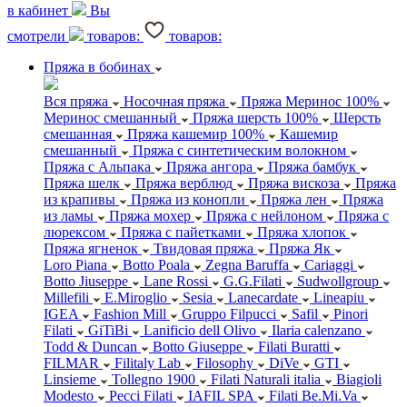
в кабинет
Вы
смотрели
товаров:
товаров:
Пряжа в бобинах
Вся пряжа
Носочная пряжа
Пряжа Меринос 100%
Меринос смешанный
Пряжа шерсть 100%
Шерсть
смешанная
Пряжа кашемир 100%
Кашемир
смешанный
Пряжа с синтетическим волокном
Пряжа с Альпака
Пряжа ангора
Пряжа бамбук
Пряжа шелк
Пряжа верблюд
Пряжа вискоза
Пряжа
из крапивы
Пряжа из конопли
Пряжа лен
Пряжа
из ламы
Пряжа мохер
Пряжа с нейлоном
Пряжа с
люрексом
Пряжа с пайетками
Пряжа хлопок
Пряжа ягненок
Твидовая пряжа
Пряжа Як
Loro Piana
Botto Poala
Zegna Baruffa
Cariaggi
Botto Jiuseppe
Lane Rossi
G.G.Filati
Sudwollgroup
Millefili
E.Miroglio
Sesia
Lanecardate
Lineapiu
IGEA
Fashion Mill
Gruppo Filpucci
Safil
Pinori
Filati
GiTiBi
Lanificio dell Olivo
Ilaria calenzano
Todd & Duncan
Botto Giuseppe
Filati Buratti
FILMAR
Filitaly Lab
Filosophy
DiVe
GTI
Linsieme
Tollegno 1900
Filati Naturali italia
Biagioli
Modesto
Pecci Filati
IAFIL SPA
Filati Be.Mi.Va