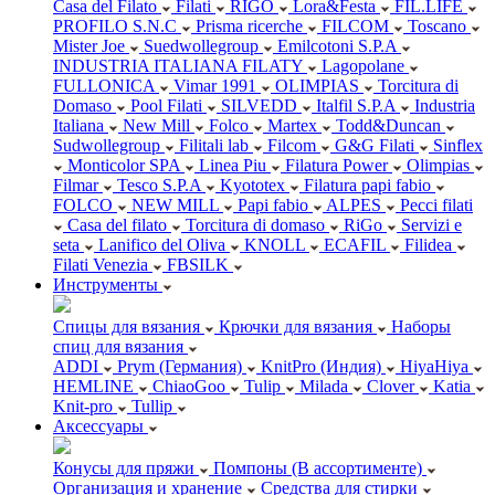
Casa del Filato
Filati
RIGO
Lora&Festa
FIL.LIFE
PROFILO S.N.C
Prisma ricerche
FILCOM
Toscano
Mister Joe
Suedwollegroup
Emilcotoni S.P.A
INDUSTRIA ITALIANA FILATY
Lagopolane
FULLONICA
Vimar 1991
OLIMPIAS
Torcitura di
Domaso
Pool Filati
SILVEDD
Italfil S.P.A
Industria
Italiana
New Mill
Folco
Martex
Todd&Duncan
Sudwollegroup
Filitali lab
Filcom
G&G Filati
Sinflex
Monticolor SPA
Linea Piu
Filatura Power
Olimpias
Filmar
Tesco S.P.A
Kyototex
Filatura papi fabio
FOLCO
NEW MILL
Papi fabio
ALPES
Pecci filati
Casa del filato
Torcitura di domaso
RiGo
Servizi e
seta
Lanifico del Oliva
KNOLL
ECAFIL
Filidea
Filati Venezia
FBSILK
Инструменты
Спицы для вязания
Крючки для вязания
Наборы
спиц для вязания
ADDI
Prym (Германия)
KnitPro (Индия)
HiyaHiya
HEMLINE
ChiaoGoo
Tulip
Milada
Clover
Katia
Knit-pro
Tullip
Аксессуары
Конусы для пряжи
Помпоны (В ассортименте)
Организация и хранение
Средства для стирки