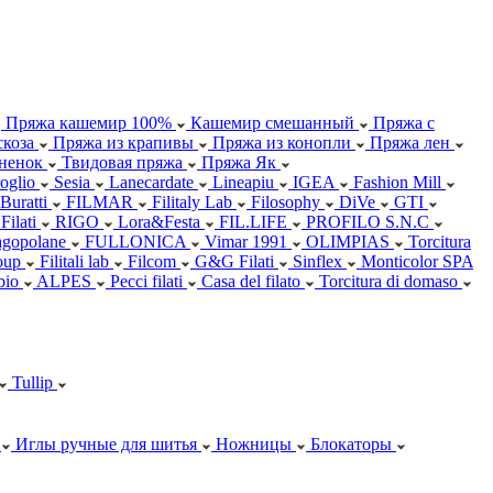
Пряжа кашемир 100%
Кашемир смешанный
Пряжа с
коза
Пряжа из крапивы
Пряжа из конопли
Пряжа лен
ненок
Твидовая пряжа
Пряжа Як
oglio
Sesia
Lanecardate
Lineapiu
IGEA
Fashion Mill
 Buratti
FILMAR
Filitaly Lab
Filosophy
DiVe
GTI
Filati
RIGO
Lora&Festa
FIL.LIFE
PROFILO S.N.C
agopolane
FULLONICA
Vimar 1991
OLIMPIAS
Torcitura
oup
Filitali lab
Filcom
G&G Filati
Sinflex
Monticolor SPA
abio
ALPES
Pecci filati
Casa del filato
Torcitura di domaso
Tullip
Иглы ручные для шитья
Ножницы
Блокаторы