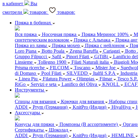
в кабинет
Вы
смотрели
товаров:
товаров:
Пряжа в бобинах
Вся пряжа
Носочная пряжа
Пряжа Меринос 100%
М
синтетическим волокном
Пряжа с Альпака
Пряжа анг
Пряжа из ламы
Пряжа мохер
Пряжа с нейлоном
Пря
Loro Piana
Botto Poala
Zegna Baruffa
Cariaggi
Botto 
Gruppo Filpucci
Safil
Pinori Filati
GiTiBi
Lanificio de
Linsieme
Tollegno 1900
Filati Naturali italia
Biagioli Mo
Prisma ricerche
FILCOM
Toscano
Mister Joe
Suedwol
di Domaso
Pool Filati
SILVEDD
Italfil S.P.A
Industria
Linea Piu
Filatura Power
Olimpias
Filmar
Tesco S.P
RiGo
Servizi e seta
Lanifico del Oliva
KNOLL
ECAF
Инструменты
Спицы для вязания
Крючки для вязания
Наборы спиц 
ADDI
Prym (Германия)
KnitPro (Индия)
HiyaHiya
Аксессуары
Конусы для пряжи
Помпоны (В ассортименте)
Органи
Сертификаты
Шоколад
ADDI
Prym (Германия)
KnitPro (Индия)
HEMLINE