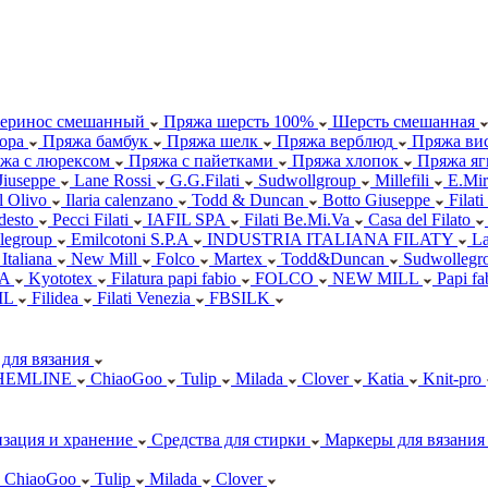
еринос смешанный
Пряжа шерсть 100%
Шерсть смешанная
ора
Пряжа бамбук
Пряжа шелк
Пряжа верблюд
Пряжа вис
жа с люрексом
Пряжа с пайетками
Пряжа хлопок
Пряжа яг
Jiuseppe
Lane Rossi
G.G.Filati
Sudwollgroup
Millefili
E.Mir
ll Olivo
Ilaria calenzano
Todd & Duncan
Botto Giuseppe
Filati
desto
Pecci Filati
IAFIL SPA
Filati Be.Mi.Va
Casa del Filato
legroup
Emilcotoni S.P.A
INDUSTRIA ITALIANA FILATY
L
 Italiana
New Mill
Folco
Martex
Todd&Duncan
Sudwollegr
.A
Kyototex
Filatura papi fabio
FOLCO
NEW MILL
Papi f
IL
Filidea
Filati Venezia
FBSILK
для вязания
HEMLINE
ChiaoGoo
Tulip
Milada
Clover
Katia
Knit-pro
зация и хранение
Средства для стирки
Маркеры для вязания
ChiaoGoo
Tulip
Milada
Clover