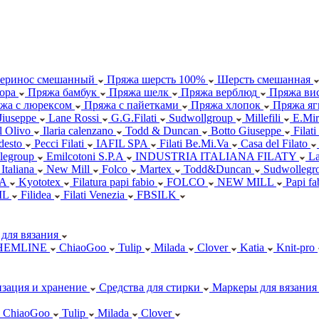
еринос смешанный
Пряжа шерсть 100%
Шерсть смешанная
ора
Пряжа бамбук
Пряжа шелк
Пряжа верблюд
Пряжа вис
жа с люрексом
Пряжа с пайетками
Пряжа хлопок
Пряжа яг
Jiuseppe
Lane Rossi
G.G.Filati
Sudwollgroup
Millefili
E.Mir
ll Olivo
Ilaria calenzano
Todd & Duncan
Botto Giuseppe
Filati
desto
Pecci Filati
IAFIL SPA
Filati Be.Mi.Va
Casa del Filato
legroup
Emilcotoni S.P.A
INDUSTRIA ITALIANA FILATY
L
 Italiana
New Mill
Folco
Martex
Todd&Duncan
Sudwollegr
.A
Kyototex
Filatura papi fabio
FOLCO
NEW MILL
Papi f
IL
Filidea
Filati Venezia
FBSILK
для вязания
HEMLINE
ChiaoGoo
Tulip
Milada
Clover
Katia
Knit-pro
зация и хранение
Средства для стирки
Маркеры для вязания
ChiaoGoo
Tulip
Milada
Clover