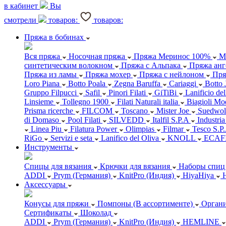
в кабинет
Вы
смотрели
товаров:
товаров:
Пряжа в бобинах
Вся пряжа
Носочная пряжа
Пряжа Меринос 100%
М
синтетическим волокном
Пряжа с Альпака
Пряжа анг
Пряжа из ламы
Пряжа мохер
Пряжа с нейлоном
Пря
Loro Piana
Botto Poala
Zegna Baruffa
Cariaggi
Botto 
Gruppo Filpucci
Safil
Pinori Filati
GiTiBi
Lanificio de
Linsieme
Tollegno 1900
Filati Naturali italia
Biagioli Mo
Prisma ricerche
FILCOM
Toscano
Mister Joe
Suedwol
di Domaso
Pool Filati
SILVEDD
Italfil S.P.A
Industria
Linea Piu
Filatura Power
Olimpias
Filmar
Tesco S.P
RiGo
Servizi e seta
Lanifico del Oliva
KNOLL
ECAF
Инструменты
Спицы для вязания
Крючки для вязания
Наборы спиц 
ADDI
Prym (Германия)
KnitPro (Индия)
HiyaHiya
Аксессуары
Конусы для пряжи
Помпоны (В ассортименте)
Органи
Сертификаты
Шоколад
ADDI
Prym (Германия)
KnitPro (Индия)
HEMLINE