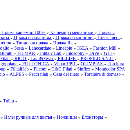
Пряжа кашемир 100%
Кашемир смешанный
Пряжа с
коза
Пряжа из крапивы
Пряжа из конопли
Пряжа лен
ненок
Твидовая пряжа
Пряжа Як
oglio
Sesia
Lanecardate
Lineapiu
IGEA
Fashion Mill
 Buratti
FILMAR
Filitaly Lab
Filosophy
DiVe
GTI
Filati
RIGO
Lora&Festa
FIL.LIFE
PROFILO S.N.C
agopolane
FULLONICA
Vimar 1991
OLIMPIAS
Torcitura
oup
Filitali lab
Filcom
G&G Filati
Sinflex
Monticolor SPA
abio
ALPES
Pecci filati
Casa del filato
Torcitura di domaso
Tullip
Иглы ручные для шитья
Ножницы
Блокаторы