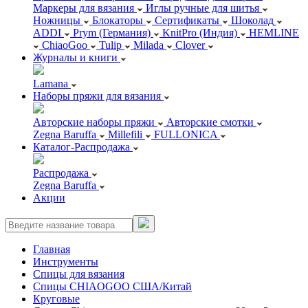
Маркеры для вязания
Иглы ручные для шитья
Ножницы
Блокаторы
Сертификаты
Шоколад
ADDI
Prym (Германия)
KnitPro (Индия)
HEMLINE
ChiaoGoo
Tulip
Milada
Clover
Журналы и книги
Lamana
Наборы пряжи для вязания
Авторские наборы пряжи
Авторские смотки
Zegna Baruffa
Millefili
FULLONICA
Каталог-Распродажа
Распродажа
Zegna Baruffa
Акции
Главная
Инструменты
Спицы для вязания
Спицы CHIAOGOO США/Китай
Круговые