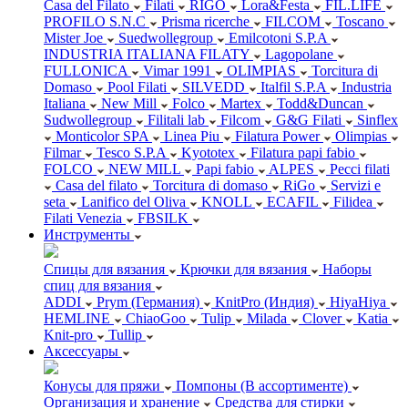
Casa del Filato
Filati
RIGO
Lora&Festa
FIL.LIFE
PROFILO S.N.C
Prisma ricerche
FILCOM
Toscano
Mister Joe
Suedwollegroup
Emilcotoni S.P.A
INDUSTRIA ITALIANA FILATY
Lagopolane
FULLONICA
Vimar 1991
OLIMPIAS
Torcitura di
Domaso
Pool Filati
SILVEDD
Italfil S.P.A
Industria
Italiana
New Mill
Folco
Martex
Todd&Duncan
Sudwollegroup
Filitali lab
Filcom
G&G Filati
Sinflex
Monticolor SPA
Linea Piu
Filatura Power
Olimpias
Filmar
Tesco S.P.A
Kyototex
Filatura papi fabio
FOLCO
NEW MILL
Papi fabio
ALPES
Pecci filati
Casa del filato
Torcitura di domaso
RiGo
Servizi e
seta
Lanifico del Oliva
KNOLL
ECAFIL
Filidea
Filati Venezia
FBSILK
Инструменты
Спицы для вязания
Крючки для вязания
Наборы
спиц для вязания
ADDI
Prym (Германия)
KnitPro (Индия)
HiyaHiya
HEMLINE
ChiaoGoo
Tulip
Milada
Clover
Katia
Knit-pro
Tullip
Аксессуары
Конусы для пряжи
Помпоны (В ассортименте)
Организация и хранение
Средства для стирки