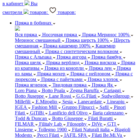
в кабинет
Вы
смотрели
товаров:
товаров:
Пряжа в бобинах
Вся пряжа
Носочная пряжа
Пряжа Меринос 100%
Меринос смешанный
Пряжа шерсть 100%
Шерсть
смешанная
Пряжа кашемир 100%
Кашемир
смешанный
Пряжа с синтетическим волокном
Пряжа с Альпака
Пряжа ангора
Пряжа бамбук
Пряжа шелк
Пряжа верблюд
Пряжа вискоза
Пряжа
из крапивы
Пряжа из конопли
Пряжа лен
Пряжа
из ламы
Пряжа мохер
Пряжа с нейлоном
Пряжа с
люрексом
Пряжа с пайетками
Пряжа хлопок
Пряжа ягненок
Твидовая пряжа
Пряжа Як
Loro Piana
Botto Poala
Zegna Baruffa
Cariaggi
Botto Jiuseppe
Lane Rossi
G.G.Filati
Sudwollgroup
Millefili
E.Miroglio
Sesia
Lanecardate
Lineapiu
IGEA
Fashion Mill
Gruppo Filpucci
Safil
Pinori
Filati
GiTiBi
Lanificio dell Olivo
Ilaria calenzano
Todd & Duncan
Botto Giuseppe
Filati Buratti
FILMAR
Filitaly Lab
Filosophy
DiVe
GTI
Linsieme
Tollegno 1900
Filati Naturali italia
Biagioli
Modesto
Pecci Filati
IAFIL SPA
Filati Be.Mi.Va