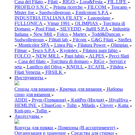
Casa del Filato
Filati
RIGO
Lora&Festa
FIL.LIFE
PROFILO S.N.C
Prisma ricerche
FILCOM
Toscano
Mister Joe
Suedwollegroup
Emilcotoni S.P.A
INDUSTRIA ITALIANA FILATY
Lagopolane
FULLONICA
Vimar 1991
OLIMPIAS
Torcitura di
Domaso
Pool Filati
SILVEDD
Italfil S.P.A
Industria
Italiana
New Mill
Folco
Martex
Todd&Duncan
Sudwollegroup
Filitali lab
Filcom
G&G Filati
Sinflex
Monticolor SPA
Linea Piu
Filatura Power
Olimpias
Filmar
Tesco S.P.A
Kyototex
Filatura papi fabio
FOLCO
NEW MILL
Papi fabio
ALPES
Pecci filati
Casa del filato
Torcitura di domaso
RiGo
Servizi e
seta
Lanifico del Oliva
KNOLL
ECAFIL
Filidea
Filati Venezia
FBSILK
Инструменты
Спицы для вязания
Крючки для вязания
Наборы
спиц для вязания
ADDI
Prym (Германия)
KnitPro (Индия)
HiyaHiya
HEMLINE
ChiaoGoo
Tulip
Milada
Clover
Katia
Knit-pro
Tullip
Аксессуары
Конусы для пряжи
Помпоны (В ассортименте)
Организация и хранение
Средства для стирки