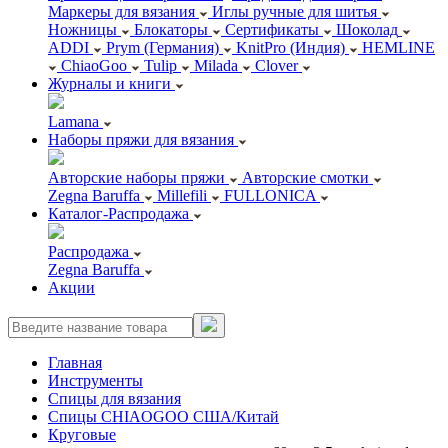
Маркеры для вязания
Иглы ручные для шитья
Ножницы
Блокаторы
Сертификаты
Шоколад
ADDI
Prym (Германия)
KnitPro (Индия)
HEMLINE
ChiaoGoo
Tulip
Milada
Clover
Журналы и книги
Lamana
Наборы пряжи для вязания
Авторские наборы пряжи
Авторские смотки
Zegna Baruffa
Millefili
FULLONICA
Каталог-Распродажа
Распродажа
Zegna Baruffa
Акции
Главная
Инструменты
Спицы для вязания
Спицы CHIAOGOO США/Китай
Круговые