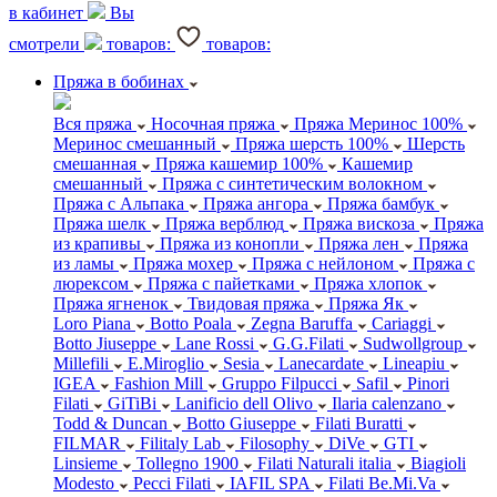
в кабинет
Вы
смотрели
товаров:
товаров:
Пряжа в бобинах
Вся пряжа
Носочная пряжа
Пряжа Меринос 100%
Меринос смешанный
Пряжа шерсть 100%
Шерсть
смешанная
Пряжа кашемир 100%
Кашемир
смешанный
Пряжа с синтетическим волокном
Пряжа с Альпака
Пряжа ангора
Пряжа бамбук
Пряжа шелк
Пряжа верблюд
Пряжа вискоза
Пряжа
из крапивы
Пряжа из конопли
Пряжа лен
Пряжа
из ламы
Пряжа мохер
Пряжа с нейлоном
Пряжа с
люрексом
Пряжа с пайетками
Пряжа хлопок
Пряжа ягненок
Твидовая пряжа
Пряжа Як
Loro Piana
Botto Poala
Zegna Baruffa
Cariaggi
Botto Jiuseppe
Lane Rossi
G.G.Filati
Sudwollgroup
Millefili
E.Miroglio
Sesia
Lanecardate
Lineapiu
IGEA
Fashion Mill
Gruppo Filpucci
Safil
Pinori
Filati
GiTiBi
Lanificio dell Olivo
Ilaria calenzano
Todd & Duncan
Botto Giuseppe
Filati Buratti
FILMAR
Filitaly Lab
Filosophy
DiVe
GTI
Linsieme
Tollegno 1900
Filati Naturali italia
Biagioli
Modesto
Pecci Filati
IAFIL SPA
Filati Be.Mi.Va