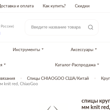
Доставка и оплата
Как купить?
Скидки
 России)
u
Инструменты
Аксессуары
ия
Каталог-Распродажа
вязания
Спицы CHIAOGOO США/Китай
Кру
 knit red, ChiaoGoo
спицы круг
мм knit re