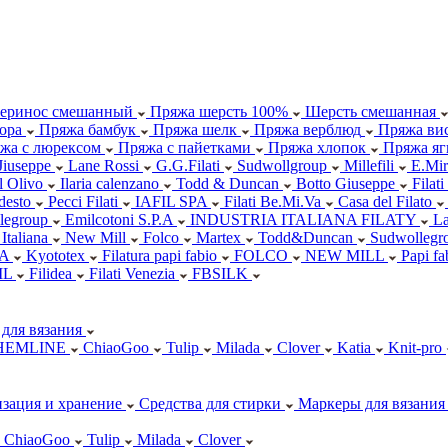
еринос смешанный
Пряжа шерсть 100%
Шерсть смешанная
ора
Пряжа бамбук
Пряжа шелк
Пряжа верблюд
Пряжа вис
жа с люрексом
Пряжа с пайетками
Пряжа хлопок
Пряжа яг
Jiuseppe
Lane Rossi
G.G.Filati
Sudwollgroup
Millefili
E.Mir
ll Olivo
Ilaria calenzano
Todd & Duncan
Botto Giuseppe
Filati
desto
Pecci Filati
IAFIL SPA
Filati Be.Mi.Va
Casa del Filato
legroup
Emilcotoni S.P.A
INDUSTRIA ITALIANA FILATY
L
 Italiana
New Mill
Folco
Martex
Todd&Duncan
Sudwollegr
.A
Kyototex
Filatura papi fabio
FOLCO
NEW MILL
Papi f
IL
Filidea
Filati Venezia
FBSILK
для вязания
HEMLINE
ChiaoGoo
Tulip
Milada
Clover
Katia
Knit-pro
зация и хранение
Средства для стирки
Маркеры для вязания
ChiaoGoo
Tulip
Milada
Clover