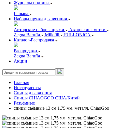
Журналы и книги
Lamana
Наборы пряжи для вязания
Авторские наборы пряжи
Авторские смотки
Zegna Baruffa
Millefili
FULLONICA
Каталог-Распродажа
Распродажа
Zegna Baruffa
Акции
Главная
Инструменты
Спицы для вязания
Спицы CHIAOGOO США/Китай
Разъёмные
спицы съёмные 13 см 1,75 мм, металл, ChiaoGoo