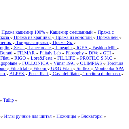
Пряжа кашемир 100%
Кашемир смешанный
Пряжа с
коза
Пряжа из крапивы
Пряжа из конопли
Пряжа лен
ненок
Твидовая пряжа
Пряжа Як
oglio
Sesia
Lanecardate
Lineapiu
IGEA
Fashion Mill
 Buratti
FILMAR
Filitaly Lab
Filosophy
DiVe
GTI
Filati
RIGO
Lora&Festa
FIL.LIFE
PROFILO S.N.C
agopolane
FULLONICA
Vimar 1991
OLIMPIAS
Torcitura
oup
Filitali lab
Filcom
G&G Filati
Sinflex
Monticolor SPA
abio
ALPES
Pecci filati
Casa del filato
Torcitura di domaso
Tullip
Иглы ручные для шитья
Ножницы
Блокаторы