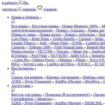
в кабинет
Вы
смотрели
товаров:
товаров:
Пряжа в бобинах
Вся пряжа
Носочная пряжа
Пряжа Меринос 100%
М
синтетическим волокном
Пряжа с Альпака
Пряжа анг
Пряжа из ламы
Пряжа мохер
Пряжа с нейлоном
Пря
Loro Piana
Botto Poala
Zegna Baruffa
Cariaggi
Botto 
Gruppo Filpucci
Safil
Pinori Filati
GiTiBi
Lanificio de
Linsieme
Tollegno 1900
Filati Naturali italia
Biagioli Mo
Prisma ricerche
FILCOM
Toscano
Mister Joe
Suedwol
di Domaso
Pool Filati
SILVEDD
Italfil S.P.A
Industria
Linea Piu
Filatura Power
Olimpias
Filmar
Tesco S.P
RiGo
Servizi e seta
Lanifico del Oliva
KNOLL
ECAF
Инструменты
Спицы для вязания
Крючки для вязания
Наборы спиц 
ADDI
Prym (Германия)
KnitPro (Индия)
HiyaHiya
Аксессуары
Конусы для пряжи
Помпоны (В ассортименте)
Органи
Сертификаты
Шоколад
ADDI
Prym (Германия)
KnitPro (Индия)
HEMLINE