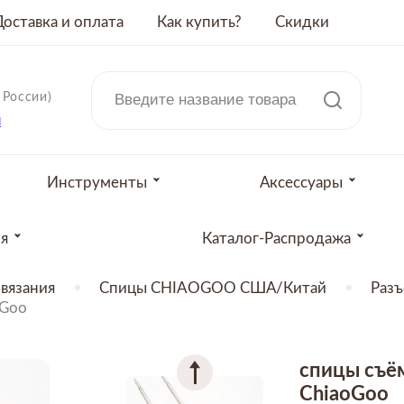
Доставка и оплата
Как купить?
Скидки
 России)
u
Инструменты
Аксессуары
ия
Каталог-Распродажа
вязания
Спицы CHIAOGOO США/Китай
Раз
oGoo
спицы съём
ChiaoGoo