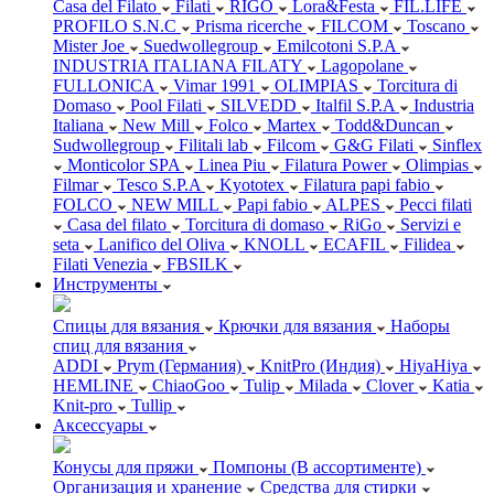
Casa del Filato
Filati
RIGO
Lora&Festa
FIL.LIFE
PROFILO S.N.C
Prisma ricerche
FILCOM
Toscano
Mister Joe
Suedwollegroup
Emilcotoni S.P.A
INDUSTRIA ITALIANA FILATY
Lagopolane
FULLONICA
Vimar 1991
OLIMPIAS
Torcitura di
Domaso
Pool Filati
SILVEDD
Italfil S.P.A
Industria
Italiana
New Mill
Folco
Martex
Todd&Duncan
Sudwollegroup
Filitali lab
Filcom
G&G Filati
Sinflex
Monticolor SPA
Linea Piu
Filatura Power
Olimpias
Filmar
Tesco S.P.A
Kyototex
Filatura papi fabio
FOLCO
NEW MILL
Papi fabio
ALPES
Pecci filati
Casa del filato
Torcitura di domaso
RiGo
Servizi e
seta
Lanifico del Oliva
KNOLL
ECAFIL
Filidea
Filati Venezia
FBSILK
Инструменты
Спицы для вязания
Крючки для вязания
Наборы
спиц для вязания
ADDI
Prym (Германия)
KnitPro (Индия)
HiyaHiya
HEMLINE
ChiaoGoo
Tulip
Milada
Clover
Katia
Knit-pro
Tullip
Аксессуары
Конусы для пряжи
Помпоны (В ассортименте)
Организация и хранение
Средства для стирки