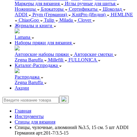
Маркеры для вязания
Иглы ручные для шитья
Ножницы
Блокаторы
Сертификаты
Шоколад
ADDI
Prym (Германия)
KnitPro (Индия)
HEMLINE
ChiaoGoo
Tulip
Milada
Clover
Журналы и книги
Lamana
Наборы пряжи для вязания
Авторские наборы пряжи
Авторские смотки
Zegna Baruffa
Millefili
FULLONICA
Каталог-Распродажа
Распродажа
Zegna Baruffa
Акции
Главная
Инструменты
Спицы для вязания
Спицы, чулочные, алюминий №3.5, 15 см. 5 шт ADDI
Германия арт.201-7/3.5-15