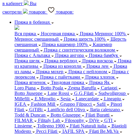
в кабинет
Вы
смотрели
товаров:
товаров:
Пряжа в бобинах
Вся пряжа
Носочная пряжа
Пряжа Меринос 100%
Меринос смешанный
Пряжа шерсть 100%
Шерсть
смешанная
Пряжа кашемир 100%
Кашемир
смешанный
Пряжа с синтетическим волокном
Пряжа с Альпака
Пряжа ангора
Пряжа бамбук
Пряжа шелк
Пряжа верблюд
Пряжа вискоза
Пряжа
из крапивы
Пряжа из конопли
Пряжа лен
Пряжа
из ламы
Пряжа мохер
Пряжа с нейлоном
Пряжа с
люрексом
Пряжа с пайетками
Пряжа хлопок
Пряжа ягненок
Твидовая пряжа
Пряжа Як
Loro Piana
Botto Poala
Zegna Baruffa
Cariaggi
Botto Jiuseppe
Lane Rossi
G.G.Filati
Sudwollgroup
Millefili
E.Miroglio
Sesia
Lanecardate
Lineapiu
IGEA
Fashion Mill
Gruppo Filpucci
Safil
Pinori
Filati
GiTiBi
Lanificio dell Olivo
Ilaria calenzano
Todd & Duncan
Botto Giuseppe
Filati Buratti
FILMAR
Filitaly Lab
Filosophy
DiVe
GTI
Linsieme
Tollegno 1900
Filati Naturali italia
Biagioli
Modesto
Pecci Filati
IAFIL SPA
Filati Be.Mi.Va