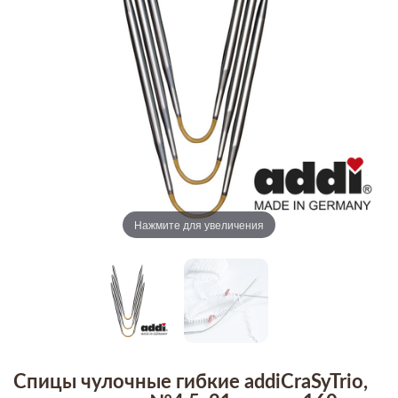
Нажмите для увеличения
Спицы чулочные гибкие addiCraSyTrio,