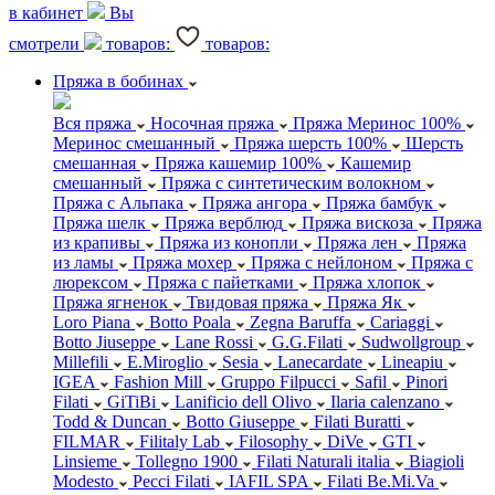
в кабинет
Вы
смотрели
товаров:
товаров:
Пряжа в бобинах
Вся пряжа
Носочная пряжа
Пряжа Меринос 100%
Меринос смешанный
Пряжа шерсть 100%
Шерсть
смешанная
Пряжа кашемир 100%
Кашемир
смешанный
Пряжа с синтетическим волокном
Пряжа с Альпака
Пряжа ангора
Пряжа бамбук
Пряжа шелк
Пряжа верблюд
Пряжа вискоза
Пряжа
из крапивы
Пряжа из конопли
Пряжа лен
Пряжа
из ламы
Пряжа мохер
Пряжа с нейлоном
Пряжа с
люрексом
Пряжа с пайетками
Пряжа хлопок
Пряжа ягненок
Твидовая пряжа
Пряжа Як
Loro Piana
Botto Poala
Zegna Baruffa
Cariaggi
Botto Jiuseppe
Lane Rossi
G.G.Filati
Sudwollgroup
Millefili
E.Miroglio
Sesia
Lanecardate
Lineapiu
IGEA
Fashion Mill
Gruppo Filpucci
Safil
Pinori
Filati
GiTiBi
Lanificio dell Olivo
Ilaria calenzano
Todd & Duncan
Botto Giuseppe
Filati Buratti
FILMAR
Filitaly Lab
Filosophy
DiVe
GTI
Linsieme
Tollegno 1900
Filati Naturali italia
Biagioli
Modesto
Pecci Filati
IAFIL SPA
Filati Be.Mi.Va