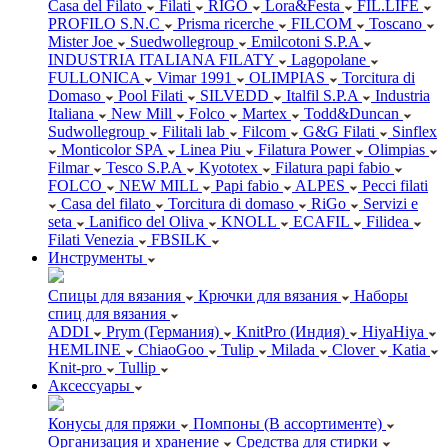
Casa del Filato
Filati
RIGO
Lora&Festa
FIL.LIFE
PROFILO S.N.C
Prisma ricerche
FILCOM
Toscano
Mister Joe
Suedwollegroup
Emilcotoni S.P.A
INDUSTRIA ITALIANA FILATY
Lagopolane
FULLONICA
Vimar 1991
OLIMPIAS
Torcitura di
Domaso
Pool Filati
SILVEDD
Italfil S.P.A
Industria
Italiana
New Mill
Folco
Martex
Todd&Duncan
Sudwollegroup
Filitali lab
Filcom
G&G Filati
Sinflex
Monticolor SPA
Linea Piu
Filatura Power
Olimpias
Filmar
Tesco S.P.A
Kyototex
Filatura papi fabio
FOLCO
NEW MILL
Papi fabio
ALPES
Pecci filati
Casa del filato
Torcitura di domaso
RiGo
Servizi e
seta
Lanifico del Oliva
KNOLL
ECAFIL
Filidea
Filati Venezia
FBSILK
Инструменты
Спицы для вязания
Крючки для вязания
Наборы
спиц для вязания
ADDI
Prym (Германия)
KnitPro (Индия)
HiyaHiya
HEMLINE
ChiaoGoo
Tulip
Milada
Clover
Katia
Knit-pro
Tullip
Аксессуары
Конусы для пряжи
Помпоны (В ассортименте)
Организация и хранение
Средства для стирки