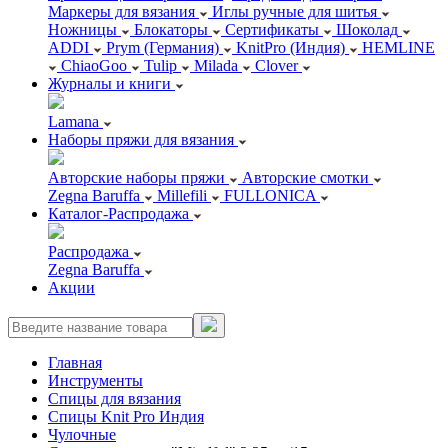
Маркеры для вязания
Иглы ручные для шитья
Ножницы
Блокаторы
Сертификаты
Шоколад
ADDI
Prym (Германия)
KnitPro (Индия)
HEMLINE
ChiaoGoo
Tulip
Milada
Clover
Журналы и книги
Lamana
Наборы пряжи для вязания
Авторские наборы пряжи
Авторские смотки
Zegna Baruffa
Millefili
FULLONICA
Каталог-Распродажа
Распродажа
Zegna Baruffa
Акции
Главная
Инструменты
Спицы для вязания
Спицы Knit Pro Индия
Чулочные