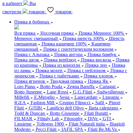
в кабинет
Вы
смотрели
товаров:
товаров:
Пряжа в бобинах
Вся пряжа
Носочная пряжа
Пряжа Меринос 100%
Меринос смешанный
Пряжа шерсть 100%
Шерсть
смешанная
Пряжа кашемир 100%
Кашемир
смешанный
Пряжа с синтетическим волокном
Пряжа с Альпака
Пряжа ангора
Пряжа бамбук
Пряжа шелк
Пряжа верблюд
Пряжа вискоза
Пряжа
из крапивы
Пряжа из конопли
Пряжа лен
Пряжа
из ламы
Пряжа мохер
Пряжа с нейлоном
Пряжа с
люрексом
Пряжа с пайетками
Пряжа хлопок
Пряжа ягненок
Твидовая пряжа
Пряжа Як
Loro Piana
Botto Poala
Zegna Baruffa
Cariaggi
Botto Jiuseppe
Lane Rossi
G.G.Filati
Sudwollgroup
Millefili
E.Miroglio
Sesia
Lanecardate
Lineapiu
IGEA
Fashion Mill
Gruppo Filpucci
Safil
Pinori
Filati
GiTiBi
Lanificio dell Olivo
Ilaria calenzano
Todd & Duncan
Botto Giuseppe
Filati Buratti
FILMAR
Filitaly Lab
Filosophy
DiVe
GTI
Linsieme
Tollegno 1900
Filati Naturali italia
Biagioli
Modesto
Pecci Filati
IAFIL SPA
Filati Be.Mi.Va