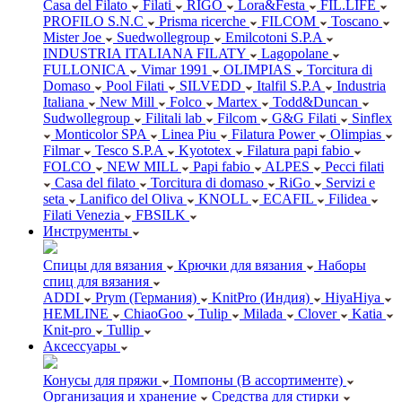
Casa del Filato
Filati
RIGO
Lora&Festa
FIL.LIFE
PROFILO S.N.C
Prisma ricerche
FILCOM
Toscano
Mister Joe
Suedwollegroup
Emilcotoni S.P.A
INDUSTRIA ITALIANA FILATY
Lagopolane
FULLONICA
Vimar 1991
OLIMPIAS
Torcitura di
Domaso
Pool Filati
SILVEDD
Italfil S.P.A
Industria
Italiana
New Mill
Folco
Martex
Todd&Duncan
Sudwollegroup
Filitali lab
Filcom
G&G Filati
Sinflex
Monticolor SPA
Linea Piu
Filatura Power
Olimpias
Filmar
Tesco S.P.A
Kyototex
Filatura papi fabio
FOLCO
NEW MILL
Papi fabio
ALPES
Pecci filati
Casa del filato
Torcitura di domaso
RiGo
Servizi e
seta
Lanifico del Oliva
KNOLL
ECAFIL
Filidea
Filati Venezia
FBSILK
Инструменты
Спицы для вязания
Крючки для вязания
Наборы
спиц для вязания
ADDI
Prym (Германия)
KnitPro (Индия)
HiyaHiya
HEMLINE
ChiaoGoo
Tulip
Milada
Clover
Katia
Knit-pro
Tullip
Аксессуары
Конусы для пряжи
Помпоны (В ассортименте)
Организация и хранение
Средства для стирки