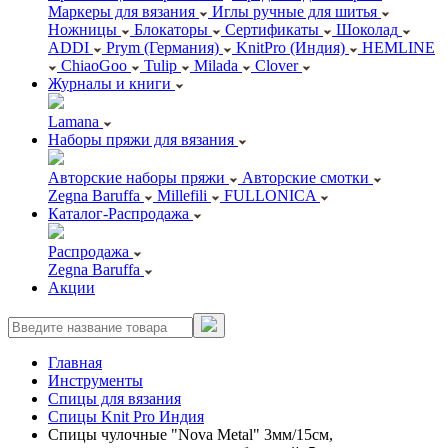
Маркеры для вязания
Иглы ручные для шитья
Ножницы
Блокаторы
Сертификаты
Шоколад
ADDI
Prym (Германия)
KnitPro (Индия)
HEMLINE
ChiaoGoo
Tulip
Milada
Clover
Журналы и книги
Lamana
Наборы пряжи для вязания
Авторские наборы пряжи
Авторские смотки
Zegna Baruffa
Millefili
FULLONICA
Каталог-Распродажа
Распродажа
Zegna Baruffa
Акции
Главная
Инструменты
Спицы для вязания
Спицы Knit Pro Индия
Спицы чулочные "Nova Metal" 3мм/15см,