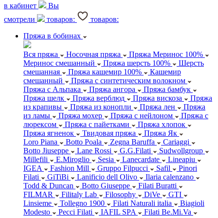
в кабинет
Вы
смотрели
товаров:
товаров:
Пряжа в бобинах
Вся пряжа
Носочная пряжа
Пряжа Меринос 100%
Меринос смешанный
Пряжа шерсть 100%
Шерсть
смешанная
Пряжа кашемир 100%
Кашемир
смешанный
Пряжа с синтетическим волокном
Пряжа с Альпака
Пряжа ангора
Пряжа бамбук
Пряжа шелк
Пряжа верблюд
Пряжа вискоза
Пряжа
из крапивы
Пряжа из конопли
Пряжа лен
Пряжа
из ламы
Пряжа мохер
Пряжа с нейлоном
Пряжа с
люрексом
Пряжа с пайетками
Пряжа хлопок
Пряжа ягненок
Твидовая пряжа
Пряжа Як
Loro Piana
Botto Poala
Zegna Baruffa
Cariaggi
Botto Jiuseppe
Lane Rossi
G.G.Filati
Sudwollgroup
Millefili
E.Miroglio
Sesia
Lanecardate
Lineapiu
IGEA
Fashion Mill
Gruppo Filpucci
Safil
Pinori
Filati
GiTiBi
Lanificio dell Olivo
Ilaria calenzano
Todd & Duncan
Botto Giuseppe
Filati Buratti
FILMAR
Filitaly Lab
Filosophy
DiVe
GTI
Linsieme
Tollegno 1900
Filati Naturali italia
Biagioli
Modesto
Pecci Filati
IAFIL SPA
Filati Be.Mi.Va