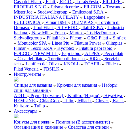
Casa del Filato
Filati
RIGO
Lora&Festa
FIL.LIFE
PROFILO S.N.C
Prisma ricerche
FILCOM
Toscano
Mister Joe
Suedwollegroup
Emilcotoni S.P.A
INDUSTRIA ITALIANA FILATY
Lagopolane
FULLONICA
Vimar 1991
OLIMPIAS
Torcitura di
Domaso
Pool Filati
SILVEDD
Italfil S.P.A
Industria
Italiana
New Mill
Folco
Martex
Todd&Duncan
Sudwollegroup
Filitali lab
Filcom
G&G Filati
Sinflex
Monticolor SPA
Linea Piu
Filatura Power
Olimpias
Filmar
Tesco S.P.A
Kyototex
Filatura papi fabio
FOLCO
NEW MILL
Papi fabio
ALPES
Pecci filati
Casa del filato
Torcitura di domaso
RiGo
Servizi e
seta
Lanifico del Oliva
KNOLL
ECAFIL
Filidea
Filati Venezia
FBSILK
Инструменты
Спицы для вязания
Крючки для вязания
Наборы
спиц для вязания
ADDI
Prym (Германия)
KnitPro (Индия)
HiyaHiya
HEMLINE
ChiaoGoo
Tulip
Milada
Clover
Katia
Knit-pro
Tullip
Аксессуары
Конусы для пряжи
Помпоны (В ассортименте)
Организация и хранение
Средства для стирки