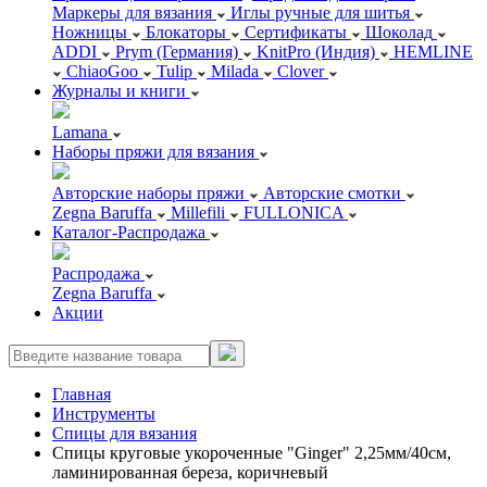
Маркеры для вязания
Иглы ручные для шитья
Ножницы
Блокаторы
Сертификаты
Шоколад
ADDI
Prym (Германия)
KnitPro (Индия)
HEMLINE
ChiaoGoo
Tulip
Milada
Clover
Журналы и книги
Lamana
Наборы пряжи для вязания
Авторские наборы пряжи
Авторские смотки
Zegna Baruffa
Millefili
FULLONICA
Каталог-Распродажа
Распродажа
Zegna Baruffa
Акции
Главная
Инструменты
Спицы для вязания
Спицы круговые укороченные "Ginger" 2,25мм/40см,
ламинированная береза, коричневый