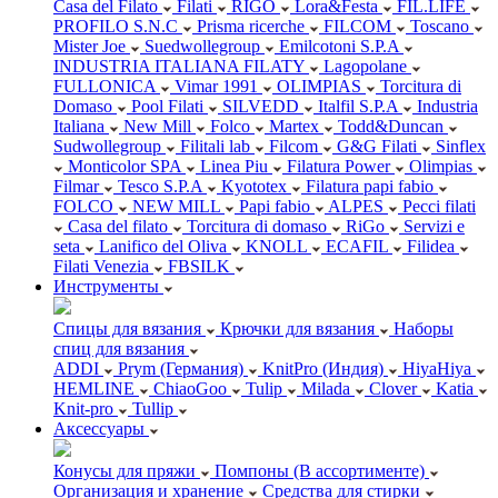
Casa del Filato
Filati
RIGO
Lora&Festa
FIL.LIFE
PROFILO S.N.C
Prisma ricerche
FILCOM
Toscano
Mister Joe
Suedwollegroup
Emilcotoni S.P.A
INDUSTRIA ITALIANA FILATY
Lagopolane
FULLONICA
Vimar 1991
OLIMPIAS
Torcitura di
Domaso
Pool Filati
SILVEDD
Italfil S.P.A
Industria
Italiana
New Mill
Folco
Martex
Todd&Duncan
Sudwollegroup
Filitali lab
Filcom
G&G Filati
Sinflex
Monticolor SPA
Linea Piu
Filatura Power
Olimpias
Filmar
Tesco S.P.A
Kyototex
Filatura papi fabio
FOLCO
NEW MILL
Papi fabio
ALPES
Pecci filati
Casa del filato
Torcitura di domaso
RiGo
Servizi e
seta
Lanifico del Oliva
KNOLL
ECAFIL
Filidea
Filati Venezia
FBSILK
Инструменты
Спицы для вязания
Крючки для вязания
Наборы
спиц для вязания
ADDI
Prym (Германия)
KnitPro (Индия)
HiyaHiya
HEMLINE
ChiaoGoo
Tulip
Milada
Clover
Katia
Knit-pro
Tullip
Аксессуары
Конусы для пряжи
Помпоны (В ассортименте)
Организация и хранение
Средства для стирки