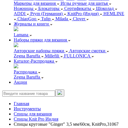
Маркеры для вязания
Иглы ручные для шитья
Ножницы
Блокаторы
Сертификаты
Шоколад
ADDI
Prym (Германия)
KnitPro (Индия)
HEMLINE
ChiaoGoo
Tulip
Milada
Clover
Журналы и книги
Lamana
Наборы пряжи для вязания
Авторские наборы пряжи
Авторские смотки
Zegna Baruffa
Millefili
FULLONICA
Каталог-Распродажа
Распродажа
Zegna Baruffa
Акции
Главная
Инструменты
Спицы для вязания
Спицы Knit Pro Индия
Спицы круговые "Ginger" 3,5 мм/60см, KnitPro,31067