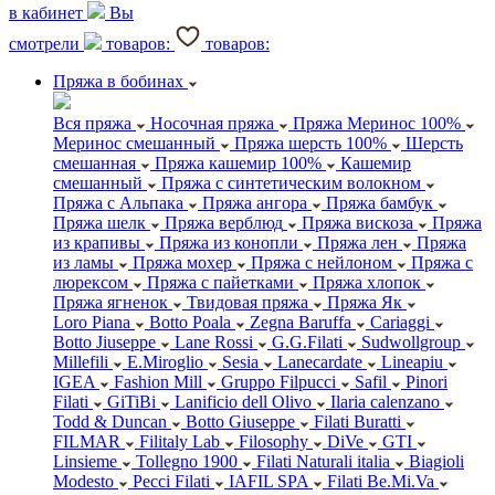
в кабинет
Вы
смотрели
товаров:
товаров:
Пряжа в бобинах
Вся пряжа
Носочная пряжа
Пряжа Меринос 100%
Меринос смешанный
Пряжа шерсть 100%
Шерсть
смешанная
Пряжа кашемир 100%
Кашемир
смешанный
Пряжа с синтетическим волокном
Пряжа с Альпака
Пряжа ангора
Пряжа бамбук
Пряжа шелк
Пряжа верблюд
Пряжа вискоза
Пряжа
из крапивы
Пряжа из конопли
Пряжа лен
Пряжа
из ламы
Пряжа мохер
Пряжа с нейлоном
Пряжа с
люрексом
Пряжа с пайетками
Пряжа хлопок
Пряжа ягненок
Твидовая пряжа
Пряжа Як
Loro Piana
Botto Poala
Zegna Baruffa
Cariaggi
Botto Jiuseppe
Lane Rossi
G.G.Filati
Sudwollgroup
Millefili
E.Miroglio
Sesia
Lanecardate
Lineapiu
IGEA
Fashion Mill
Gruppo Filpucci
Safil
Pinori
Filati
GiTiBi
Lanificio dell Olivo
Ilaria calenzano
Todd & Duncan
Botto Giuseppe
Filati Buratti
FILMAR
Filitaly Lab
Filosophy
DiVe
GTI
Linsieme
Tollegno 1900
Filati Naturali italia
Biagioli
Modesto
Pecci Filati
IAFIL SPA
Filati Be.Mi.Va