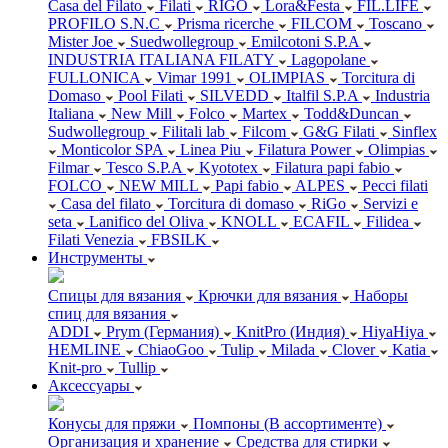
Casa del Filato
Filati
RIGO
Lora&Festa
FIL.LIFE
PROFILO S.N.C
Prisma ricerche
FILCOM
Toscano
Mister Joe
Suedwollegroup
Emilcotoni S.P.A
INDUSTRIA ITALIANA FILATY
Lagopolane
FULLONICA
Vimar 1991
OLIMPIAS
Torcitura di
Domaso
Pool Filati
SILVEDD
Italfil S.P.A
Industria
Italiana
New Mill
Folco
Martex
Todd&Duncan
Sudwollegroup
Filitali lab
Filcom
G&G Filati
Sinflex
Monticolor SPA
Linea Piu
Filatura Power
Olimpias
Filmar
Tesco S.P.A
Kyototex
Filatura papi fabio
FOLCO
NEW MILL
Papi fabio
ALPES
Pecci filati
Casa del filato
Torcitura di domaso
RiGo
Servizi e
seta
Lanifico del Oliva
KNOLL
ECAFIL
Filidea
Filati Venezia
FBSILK
Инструменты
Спицы для вязания
Крючки для вязания
Наборы
спиц для вязания
ADDI
Prym (Германия)
KnitPro (Индия)
HiyaHiya
HEMLINE
ChiaoGoo
Tulip
Milada
Clover
Katia
Knit-pro
Tullip
Аксессуары
Конусы для пряжи
Помпоны (В ассортименте)
Организация и хранение
Средства для стирки