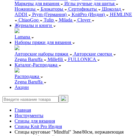
Маркеры для вязания
Иглы ручные для шитья
Ножницы
Блокаторы
Сертификаты
Шоколад
ADDI
Prym (Германия)
KnitPro (Индия)
HEMLINE
ChiaoGoo
Tulip
Milada
Clover
Журналы и книги
Lamana
Наборы пряжи для вязания
Авторские наборы пряжи
Авторские смотки
Zegna Baruffa
Millefili
FULLONICA
Каталог-Распродажа
Распродажа
Zegna Baruffa
Акции
Главная
Инструменты
Спицы для вязания
Спицы Knit Pro Индия
Спицы круговые "Mindful" 3мм/80см, нержавеющая