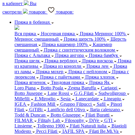
в кабинет
Вы
смотрели
товаров:
товаров:
Пряжа в бобинах
Вся пряжа
Носочная пряжа
Пряжа Меринос 100%
Меринос смешанный
Пряжа шерсть 100%
Шерсть
смешанная
Пряжа кашемир 100%
Кашемир
смешанный
Пряжа с синтетическим волокном
Пряжа с Альпака
Пряжа ангора
Пряжа бамбук
Пряжа шелк
Пряжа верблюд
Пряжа вискоза
Пряжа
из крапивы
Пряжа из конопли
Пряжа лен
Пряжа
из ламы
Пряжа мохер
Пряжа с нейлоном
Пряжа с
люрексом
Пряжа с пайетками
Пряжа хлопок
Пряжа ягненок
Твидовая пряжа
Пряжа Як
Loro Piana
Botto Poala
Zegna Baruffa
Cariaggi
Botto Jiuseppe
Lane Rossi
G.G.Filati
Sudwollgroup
Millefili
E.Miroglio
Sesia
Lanecardate
Lineapiu
IGEA
Fashion Mill
Gruppo Filpucci
Safil
Pinori
Filati
GiTiBi
Lanificio dell Olivo
Ilaria calenzano
Todd & Duncan
Botto Giuseppe
Filati Buratti
FILMAR
Filitaly Lab
Filosophy
DiVe
GTI
Linsieme
Tollegno 1900
Filati Naturali italia
Biagioli
Modesto
Pecci Filati
IAFIL SPA
Filati Be.Mi.Va