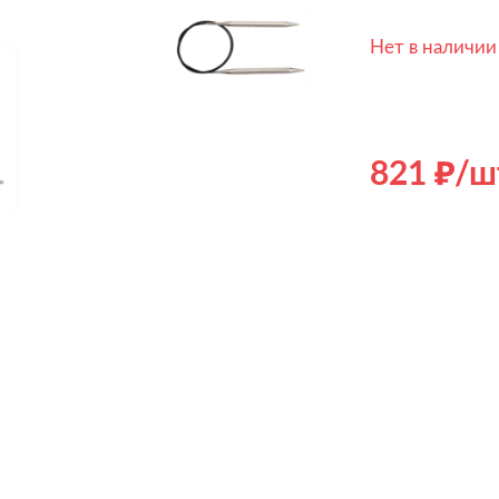
Нет в наличии
821
/ш