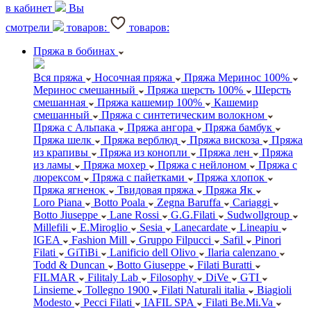
в кабинет
Вы
смотрели
товаров:
товаров:
Пряжа в бобинах
Вся пряжа
Носочная пряжа
Пряжа Меринос 100%
Меринос смешанный
Пряжа шерсть 100%
Шерсть
смешанная
Пряжа кашемир 100%
Кашемир
смешанный
Пряжа с синтетическим волокном
Пряжа с Альпака
Пряжа ангора
Пряжа бамбук
Пряжа шелк
Пряжа верблюд
Пряжа вискоза
Пряжа
из крапивы
Пряжа из конопли
Пряжа лен
Пряжа
из ламы
Пряжа мохер
Пряжа с нейлоном
Пряжа с
люрексом
Пряжа с пайетками
Пряжа хлопок
Пряжа ягненок
Твидовая пряжа
Пряжа Як
Loro Piana
Botto Poala
Zegna Baruffa
Cariaggi
Botto Jiuseppe
Lane Rossi
G.G.Filati
Sudwollgroup
Millefili
E.Miroglio
Sesia
Lanecardate
Lineapiu
IGEA
Fashion Mill
Gruppo Filpucci
Safil
Pinori
Filati
GiTiBi
Lanificio dell Olivo
Ilaria calenzano
Todd & Duncan
Botto Giuseppe
Filati Buratti
FILMAR
Filitaly Lab
Filosophy
DiVe
GTI
Linsieme
Tollegno 1900
Filati Naturali italia
Biagioli
Modesto
Pecci Filati
IAFIL SPA
Filati Be.Mi.Va