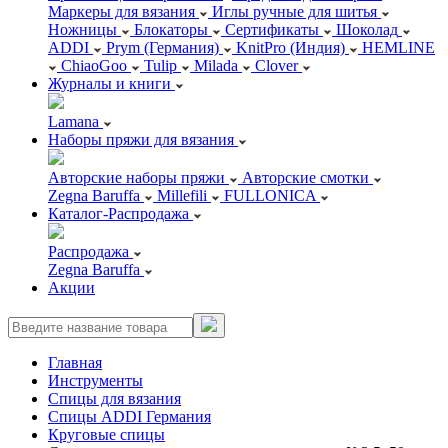
Маркеры для вязания
Иглы ручные для шитья
Ножницы
Блокаторы
Сертификаты
Шоколад
ADDI
Prym (Германия)
KnitPro (Индия)
HEMLINE
ChiaoGoo
Tulip
Milada
Clover
Журналы и книги
Lamana
Наборы пряжи для вязания
Авторские наборы пряжи
Авторские смотки
Zegna Baruffa
Millefili
FULLONICA
Каталог-Распродажа
Распродажа
Zegna Baruffa
Акции
Главная
Инструменты
Спицы для вязания
Спицы ADDI Германия
Круговые спицы