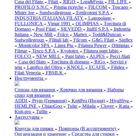
Casa del Filato
Filati
RIGO
Lora&Festa
FIL.LIFE
PROFILO S.N.C
Prisma ricerche
FILCOM
Toscano
Mister Joe
Suedwollegroup
Emilcotoni S.P.A
INDUSTRIA ITALIANA FILATY
Lagopolane
FULLONICA
Vimar 1991
OLIMPIAS
Torcitura di
Domaso
Pool Filati
SILVEDD
Italfil S.P.A
Industria
Italiana
New Mill
Folco
Martex
Todd&Duncan
Sudwollegroup
Filitali lab
Filcom
G&G Filati
Sinflex
Monticolor SPA
Linea Piu
Filatura Power
Olimpias
Filmar
Tesco S.P.A
Kyototex
Filatura papi fabio
FOLCO
NEW MILL
Papi fabio
ALPES
Pecci filati
Casa del filato
Torcitura di domaso
RiGo
Servizi e
seta
Lanifico del Oliva
KNOLL
ECAFIL
Filidea
Filati Venezia
FBSILK
Инструменты
Спицы для вязания
Крючки для вязания
Наборы
спиц для вязания
ADDI
Prym (Германия)
KnitPro (Индия)
HiyaHiya
HEMLINE
ChiaoGoo
Tulip
Milada
Clover
Katia
Knit-pro
Tullip
Аксессуары
Конусы для пряжи
Помпоны (В ассортименте)
Организация и хранение
Средства для стирки