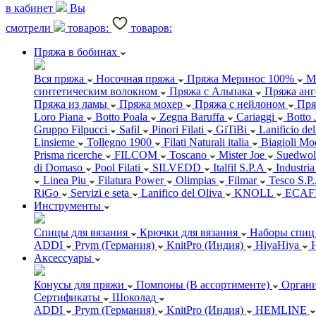
в кабинет
Вы
смотрели
товаров:
товаров:
Пряжа в бобинах
Вся пряжа
Носочная пряжа
Пряжа Меринос 100%
М
синтетическим волокном
Пряжа с Альпака
Пряжа анг
Пряжа из ламы
Пряжа мохер
Пряжа с нейлоном
Пря
Loro Piana
Botto Poala
Zegna Baruffa
Cariaggi
Botto 
Gruppo Filpucci
Safil
Pinori Filati
GiTiBi
Lanificio de
Linsieme
Tollegno 1900
Filati Naturali italia
Biagioli Mo
Prisma ricerche
FILCOM
Toscano
Mister Joe
Suedwol
di Domaso
Pool Filati
SILVEDD
Italfil S.P.A
Industria
Linea Piu
Filatura Power
Olimpias
Filmar
Tesco S.P
RiGo
Servizi e seta
Lanifico del Oliva
KNOLL
ECAF
Инструменты
Спицы для вязания
Крючки для вязания
Наборы спиц 
ADDI
Prym (Германия)
KnitPro (Индия)
HiyaHiya
Аксессуары
Конусы для пряжи
Помпоны (В ассортименте)
Органи
Сертификаты
Шоколад
ADDI
Prym (Германия)
KnitPro (Индия)
HEMLINE