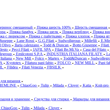
еринос смешанный
Пряжа шерсть 100%
Шерсть смешанная
ора
Пряжа бамбук
Пряжа шелк
Пряжа верблюд
Пряжа вис
жа с люрексом
Пряжа с пайетками
Пряжа хлопок
Пряжа яг
Jiuseppe
Lane Rossi
G.G.Filati
Sudwollgroup
Millefili
E.Mir
ll Olivo
Ilaria calenzano
Todd & Duncan
Botto Giuseppe
Filati
desto
Pecci Filati
IAFIL SPA
Filati Be.Mi.Va
Casa del Filato
legroup
Emilcotoni S.P.A
INDUSTRIA ITALIANA FILATY
L
 Italiana
New Mill
Folco
Martex
Todd&Duncan
Sudwollegr
.A
Kyototex
Filatura papi fabio
FOLCO
NEW MILL
Papi f
IL
Filidea
Filati Venezia
FBSILK
для вязания
HEMLINE
ChiaoGoo
Tulip
Milada
Clover
Katia
Knit-pro
зация и хранение
Средства для стирки
Маркеры для вязания
ChiaoGoo
Tulip
Milada
Clover