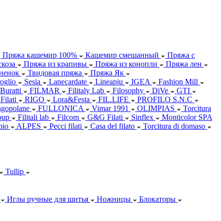
Пряжа кашемир 100%
Кашемир смешанный
Пряжа с
коза
Пряжа из крапивы
Пряжа из конопли
Пряжа лен
ненок
Твидовая пряжа
Пряжа Як
oglio
Sesia
Lanecardate
Lineapiu
IGEA
Fashion Mill
 Buratti
FILMAR
Filitaly Lab
Filosophy
DiVe
GTI
Filati
RIGO
Lora&Festa
FIL.LIFE
PROFILO S.N.C
agopolane
FULLONICA
Vimar 1991
OLIMPIAS
Torcitura
oup
Filitali lab
Filcom
G&G Filati
Sinflex
Monticolor SPA
abio
ALPES
Pecci filati
Casa del filato
Torcitura di domaso
Tullip
Иглы ручные для шитья
Ножницы
Блокаторы