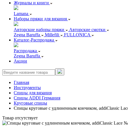
Журналы и книги
Lamana
Наборы пряжи для вязания
Авторские наборы пряжи
Авторские смотки
Zegna Baruffa
Millefili
FULLONICA
Каталог-Распродажа
Распродажа
Zegna Baruffa
Акции
Главная
Инструменты
Спицы для вязания
Спицы ADDI Германия
Круговые спицы
Спицы круговые с удлиненным кончиком, addiClassic Lac
Товар отсутствует